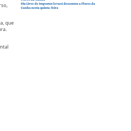
Dia Livre de Impostos levará descontos a Flores da
rso,
Cunha nesta quinta-feira
ga, que
ra.
ntal