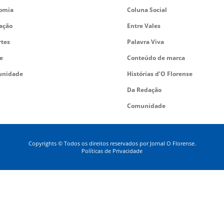
omia
Coluna Social
ação
Entre Vales
rtes
Palavra Viva
e
Conteúdo de marca
nidade
Histórias d’O Florense
Da Redação
Comunidade
Copyrights © Todos os direitos reservados por Jornal O Florense.
Políticas de Privacidade