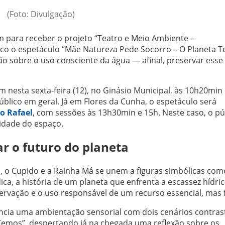
(Foto: Divulgação)
 para receber o projeto “Teatro e Meio Ambiente –
lico o espetáculo “Mãe Natureza Pede Socorro – O Planeta T
ão sobre o uso consciente da água — afinal, preservar esse
nesta sexta-feira (12), no Ginásio Municipal, às 10h20min
úblico em geral. Já em Flores da Cunha, o espetáculo será
o Rafael
, com sessões às 13h30min e 15h. Neste caso, o pú
cidade do espaço.
r o futuro do planeta
 o Cupido e a Rainha Má se unem a figuras simbólicas com
ica, a história de um planeta que enfrenta a escassez hídric
servação e o uso responsável de um recurso essencial, mas f
encia uma ambientação sensorial com dois cenários contras
mos”, despertando já na chegada uma reflexão sobre os