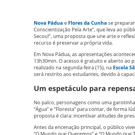
Nova Pádua
e
Flores da Cunha
se preparam
Conscientização Pela Arte”, que leva ao púb
Secou!”, uma proposta que une arte e reflex
recurso é preservar a própria vida.
Em Nova Pádua, as apresentações acontecem 
13h30min. O acesso é gratuito e aberto ao p
realizado na segunda-feira (15), na
Escola Sã
será restrito aos estudantes, devido à capa
Um espetáculo para repensa
No palco, personagens como uma garotinha,
“Água” e “Floresta” para contar, de forma lúd
proposta é clara: incentivar atitudes de pre
Antes da encenação principal, o público viv
“O Mundo que Queremos” e “O Mundo que Te