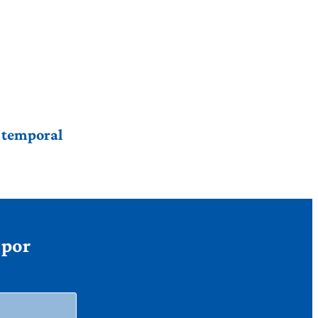
r temporal
 por