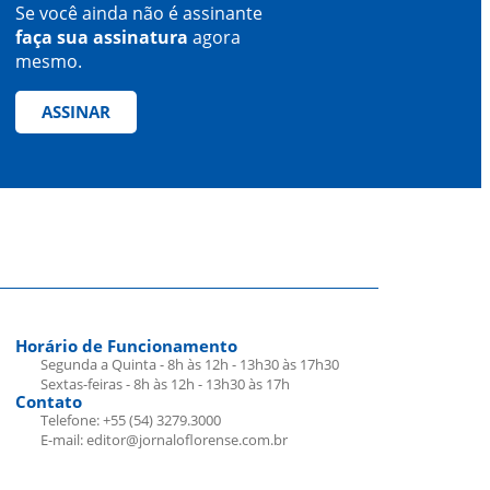
Se você ainda não é assinante
faça sua assinatura
agora
mesmo.
ASSINAR
Horário de Funcionamento
Segunda a Quinta - 8h às 12h - 13h30 às 17h30
Sextas-feiras - 8h às 12h - 13h30 às 17h
Contato
Telefone: +55 (54) 3279.3000
E-mail: editor@jornaloflorense.com.br