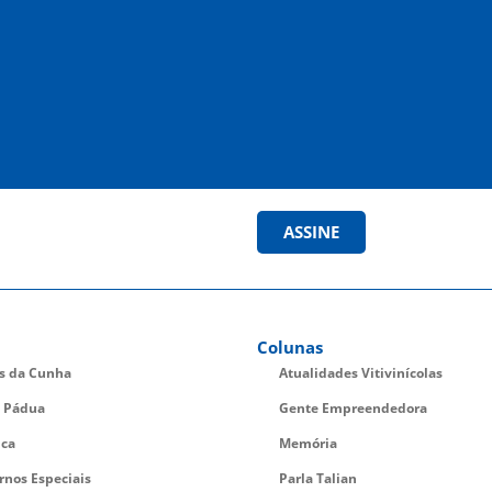
ASSINE
Colunas
es da Cunha
Atualidades Vitivinícolas
 Pádua
Gente Empreendedora
ica
Memória
rnos Especiais
Parla Talian