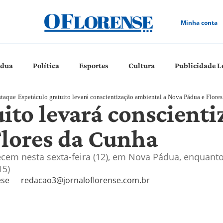
Minha conta
ádua
Política
Esportes
Cultura
Publicidade L
staque
Espetáculo gratuito levará conscientização ambiental a Nova Pádua e Flore
uito levará conscient
Flores da Cunha
cem nesta sexta-feira (12), em Nova Pádua, enquant
15)
ese
redacao3@jornaloflorense.com.br