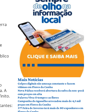
erra
 e
blico
Mais Notícias
Golpes digitais são ameaça constante e fazem
o
vítimas em Flores da Cunha
a. A
Nova Pádua receberá abertura da safra da noz-pecã
com preços em alta
inito.
Palavra Viva: O tempo e as flores
Campanha do Agasalho arrecadou mais de 4,3 mil
peças em Flores da Cunha
tantes:
37ª Feira de Inverno terá mais de 80 expositores em
Flores da Cunha