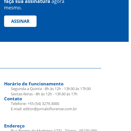
faça sua assinatura
agora
mesmo.
ASSINAR
Horário de Funcionamento
Segunda a Quinta - 8h às 12h - 13h30 às 17h30
Sextas-feiras - 8h às 12h - 13h30 às 17h
Contato
Telefone: +55 (54) 3279.3000
E-mail: editor@jornaloflorense.com.br
Endereço
Rua Borges de Medeiros 1771 - Térreo - 95270-000