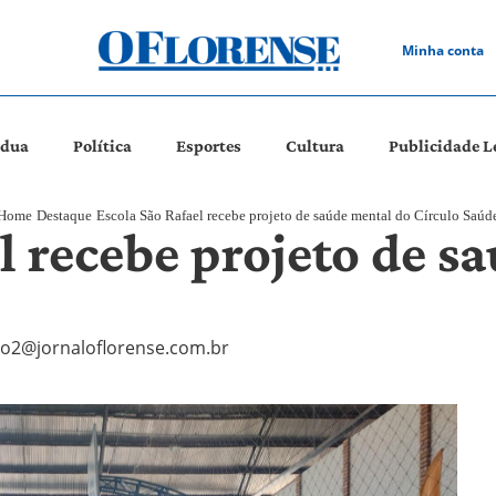
Minha conta
ádua
Política
Esportes
Cultura
Publicidade L
Home
Destaque
Escola São Rafael recebe projeto de saúde mental do Círculo Saúd
l recebe projeto de s
o2@jornaloflorense.com.br