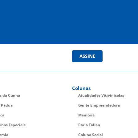
ASSINE
Colunas
es da Cunha
Atualidades Vitivinícolas
 Pádua
Gente Empreendedora
ica
Memória
rnos Especiais
Parla Talian
omia
Coluna Social