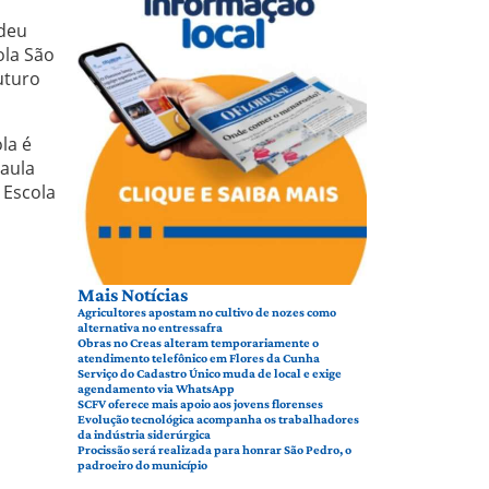
 deu
ola São
uturo
la é
aula
 Escola
Mais Notícias
Agricultores apostam no cultivo de nozes como
alternativa no entressafra
Obras no Creas alteram temporariamente o
atendimento telefônico em Flores da Cunha
Serviço do Cadastro Único muda de local e exige
agendamento via WhatsApp
SCFV oferece mais apoio aos jovens florenses
Evolução tecnológica acompanha os trabalhadores
da indústria siderúrgica
Procissão será realizada para honrar São Pedro, o
padroeiro do município