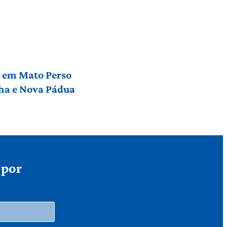
l em Mato Perso
nha e Nova Pádua
 por