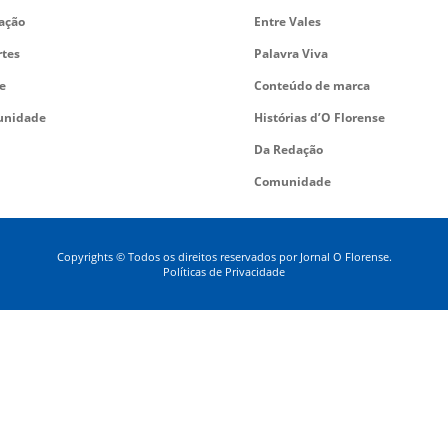
ação
Entre Vales
rtes
Palavra Viva
e
Conteúdo de marca
nidade
Histórias d’O Florense
Da Redação
Comunidade
Copyrights © Todos os direitos reservados por Jornal O Florense.
Políticas de Privacidade