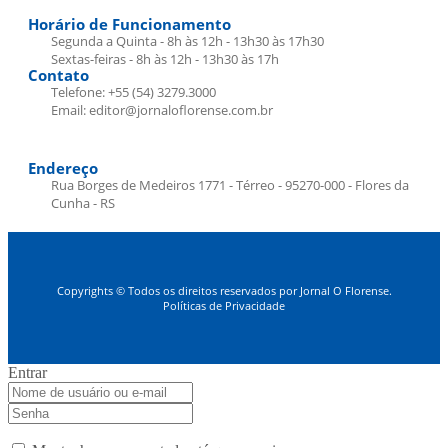
Horário de Funcionamento
Segunda a Quinta - 8h às 12h - 13h30 às 17h30
Sextas-feiras - 8h às 12h - 13h30 às 17h
Contato
Telefone: +55 (54) 3279.3000
Email: editor@jornaloflorense.com.br
Endereço
Rua Borges de Medeiros 1771 - Térreo - 95270-000 - Flores da
Cunha - RS
Copyrights © Todos os direitos reservados por Jornal O Florense.
Políticas de Privacidade
Entrar