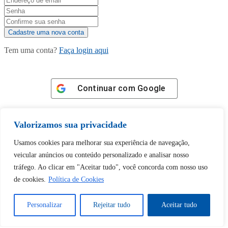
Tem uma conta?
Faça login aqui
Continuar com
Google
Valorizamos sua privacidade
Usamos cookies para melhorar sua experiência de navegação,
veicular anúncios ou conteúdo personalizado e analisar nosso
Tem certeza de que deseja
tráfego. Ao clicar em "Aceitar tudo", você concorda com nosso uso
desbloquear esta publicação?
de cookies.
Política de Cookies
Desbloquear esquerda : 0
Personalizar
Rejeitar tudo
Aceitar tudo