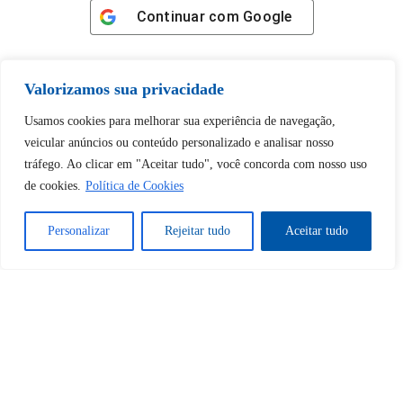
Continuar com
Google
Valorizamos sua privacidade
Usamos cookies para melhorar sua experiência de navegação,
Tem certeza de que deseja
veicular anúncios ou conteúdo personalizado e analisar nosso
desbloquear esta publicação?
tráfego. Ao clicar em "Aceitar tudo", você concorda com nosso uso
de cookies.
Política de Cookies
Desbloquear esquerda : 0
Personalizar
Rejeitar tudo
Aceitar tudo
Sim
Não