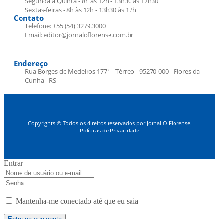
Segunda a Quinta - 8h às 12h - 13h30 às 17h30
Sextas-feiras - 8h às 12h - 13h30 às 17h
Contato
Telefone: +55 (54) 3279.3000
Email: editor@jornaloflorense.com.br
Endereço
Rua Borges de Medeiros 1771 - Térreo - 95270-000 - Flores da
Cunha - RS
Copyrights © Todos os direitos reservados por Jornal O Florense.
Políticas de Privacidade
Entrar
Mantenha-me conectado até que eu saia