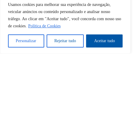
Usamos cookies para melhorar sua experiência de navegação,
veicular anúncios ou conteúdo personalizado e analisar nosso
Tem uma conta?
Faça login aqui
tráfego. Ao clicar em "Aceitar tudo", você concorda com nosso uso
de cookies.
Política de Cookies
Continuar com
Google
Personalizar
Rejeitar tudo
Aceitar tudo
Tem certeza de que deseja
desbloquear esta publicação?
Desbloquear esquerda : 0
Sim
Não