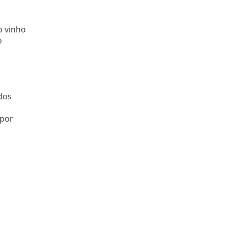
o vinho
o
dos
 por