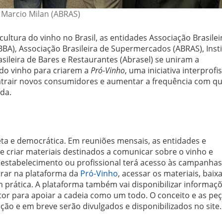
Marcio Milan (ABRAS)
ltura do vinho no Brasil, as entidades Associação Brasilei
BA), Associação Brasileira de Supermercados (ABRAS), Inst
asileira de Bares e Restaurantes (Abrasel) se uniram a
 do vinho para criarem a
Pró-Vinho
, uma iniciativa interprofi
 atrair novos consumidores e aumentar a frequência com q
da.
ta e democrática. Em reuniões mensais, as entidades e
 e criar materiais destinados a comunicar sobre o vinho e
estabelecimento ou profissional terá acesso às campanhas
trar na plataforma da
Pró-Vinho
, acessar os materiais, baix
 prática. A plataforma também vai disponibilizar informaç
tor para apoiar a cadeia como um todo. O conceito e as pe
ção e em breve serão divulgados e disponibilizados no site.