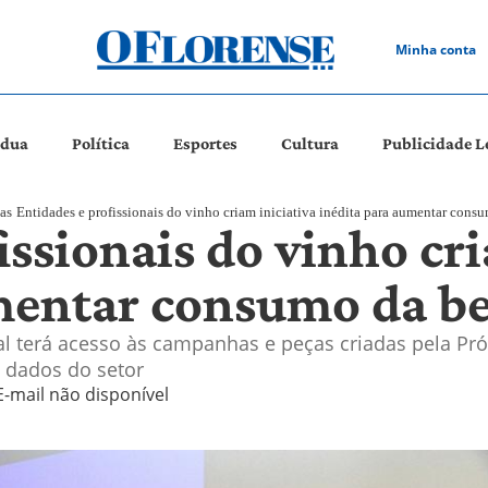
Minha conta
ádua
Política
Esportes
Cultura
Publicidade L
as
Entidades e profissionais do vinho criam iniciativa inédita para aumentar cons
issionais do vinho cri
mentar consumo da b
al terá acesso às campanhas e peças criadas pela Pr
 dados do setor
E-mail não disponível