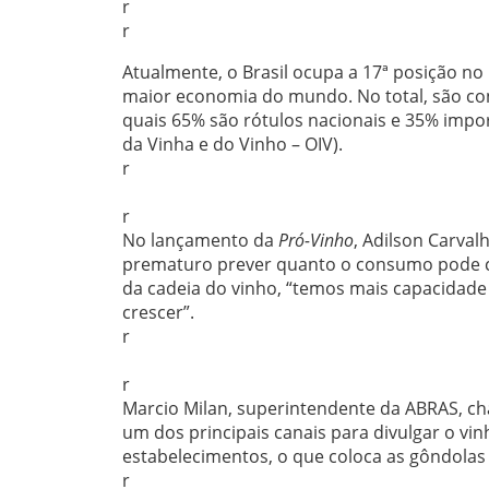
r
r
Atualmente, o Brasil ocupa a 17ª posição no
maior economia do mundo. No total, são con
quais 65% são rótulos nacionais e 35% impor
da Vinha e do Vinho – OIV).
r
r
No lançamento da
Pró-Vinho
, Adilson Carval
prematuro prever quanto o consumo pode cr
da cadeia do vinho, “temos mais capacidade
crescer”.
r
r
Marcio Milan, superintendente da ABRAS, 
um dos principais canais para divulgar o vi
estabelecimentos, o que coloca as gôndolas
r