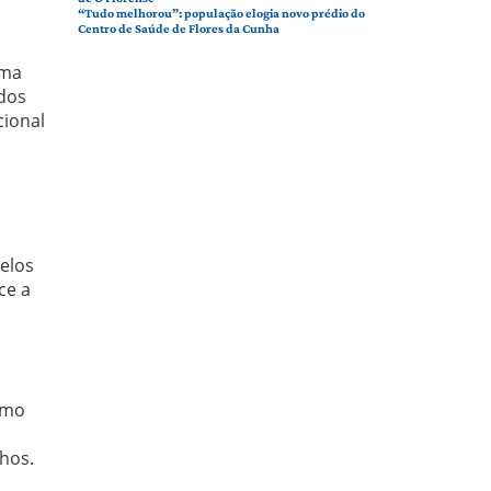
“Tudo melhorou”: população elogia novo prédio do
Centro de Saúde de Flores da Cunha
ima
 dos
cional
elos
ce a
omo
hos.