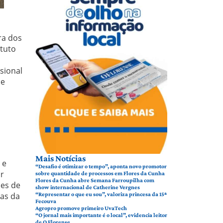
ra dos
ituto
ssional
ue
Mais Notícias
 e
“Desafio é otimizar o tempo”, aponta novo promotor
ar
sobre quantidade de processos em Flores da Cunha
Flores da Cunha abre Semana Farroupilha com
ões de
show internacional de Catherine Vergnes
ças da
“Representar o que eu sou”, valoriza princesa da 15ª
Fecouva
Agropro promove primeiro UvaTech
“O jornal mais importante é o local”, evidencia leitor
de O Florense