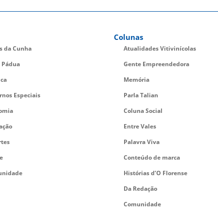
Colunas
es da Cunha
Atualidades Vitivinícolas
 Pádua
Gente Empreendedora
ica
Memória
rnos Especiais
Parla Talian
omia
Coluna Social
ação
Entre Vales
rtes
Palavra Viva
e
Conteúdo de marca
nidade
Histórias d’O Florense
Da Redação
Comunidade