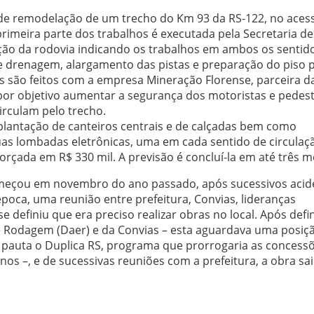
s de remodelação de um trecho do Km 93 da RS-122, no aces
rimeira parte dos trabalhos é executada pela Secretaria d
zação da rodovia indicando os trabalhos em ambos os sentid
e drenagem, alargamento das pistas e preparação do piso 
ços são feitos com a empresa Mineração Florense, parceira d
 por objetivo aumentar a segurança dos motoristas e pedest
irculam pelo trecho.
plantação de canteiros centrais e de calçadas bem como
uas lombadas eletrônicas, uma em cada sentido de circulaç
 orçada em R$ 330 mil. A previsão é concluí-la em até três m
começou em novembro do ano passado, após sucessivos acid
 época, uma reunião entre prefeitura, Convias, lideranças
 definiu que era preciso realizar obras no local. Após defi
Rodagem (Daer) e da Convias – esta aguardava uma posiç
a pauta o Duplica RS, programa que prorrogaria as concess
os –, e de sucessivas reuniões com a prefeitura, a obra sa