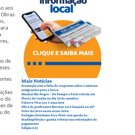
so aos
e Obras
os,
para
a
res,
ão de
eses.
entes
Mais Notícias
Frustação com a falta de respostas sobre o sistema
antigranizo para a Serra
nições
Musical Rio Negro – Do Pampa a Paris estreia em
ão do
Flores da Cunha no dia 24 de outubro
Palavra Viva: Ler é uma Arte
ões de
Obra de professora florense será lançada na 45ª
iu do
Feira do Livro nesta sexta-feira
Pedágio eletrônico Free Flow tem queda na
inadimplência e ganha reforço nas orientações de
pagamento
Edição 623