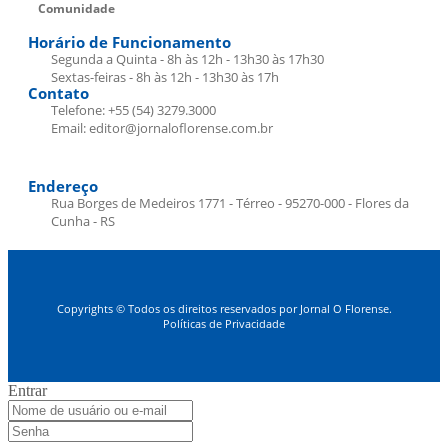
Comunidade
Horário de Funcionamento
Segunda a Quinta - 8h às 12h - 13h30 às 17h30
Sextas-feiras - 8h às 12h - 13h30 às 17h
Contato
Telefone: +55 (54) 3279.3000
Email: editor@jornaloflorense.com.br
Endereço
Rua Borges de Medeiros 1771 - Térreo - 95270-000 - Flores da
Cunha - RS
Copyrights © Todos os direitos reservados por Jornal O Florense.
Políticas de Privacidade
Entrar