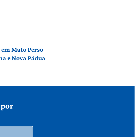
l em Mato Perso
nha e Nova Pádua
 por