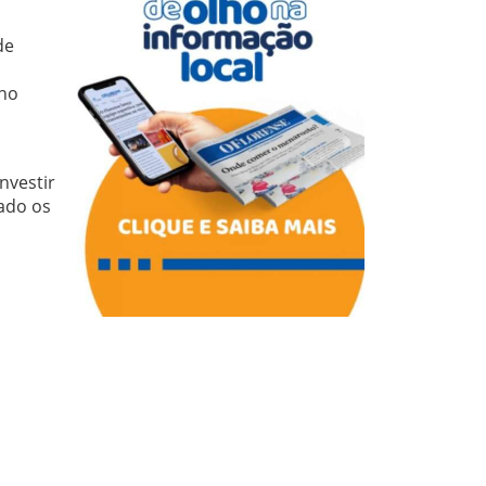
de
 no
nvestir
vado os