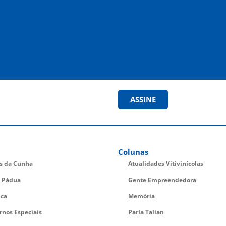
ASSINE
Colunas
es da Cunha
Atualidades Vitivinícolas
 Pádua
Gente Empreendedora
ica
Memória
rnos Especiais
Parla Talian