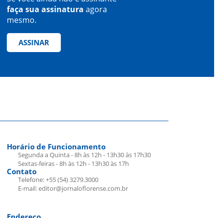
faça sua assinatura
agora
mesmo.
ASSINAR
Horário de Funcionamento
Segunda a Quinta - 8h às 12h - 13h30 às 17h30
Sextas-feiras - 8h às 12h - 13h30 às 17h
Contato
Telefone: +55 (54) 3279.3000
E-mail: editor@jornaloflorense.com.br
Endereço