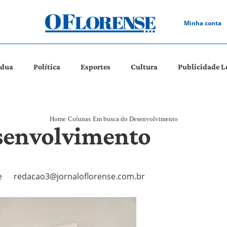
Minha conta
ádua
Política
Esportes
Cultura
Publicidade L
Home
Colunas
Em busca do Desenvolvimento
senvolvimento
e
redacao3@jornaloflorense.com.br