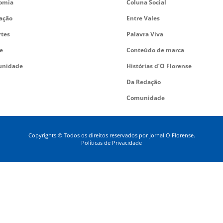
omia
Coluna Social
ação
Entre Vales
rtes
Palavra Viva
e
Conteúdo de marca
nidade
Histórias d’O Florense
Da Redação
Comunidade
Copyrights © Todos os direitos reservados por Jornal O Florense.
Políticas de Privacidade