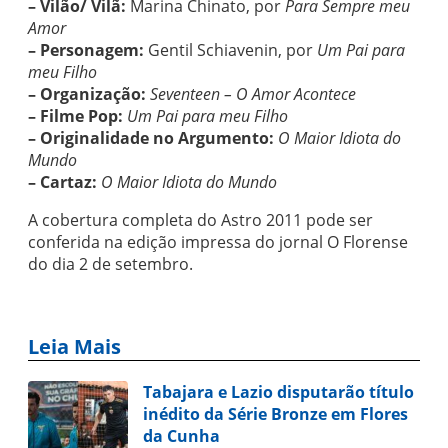
– Vilão/ Vilã:
Marina Chinato, por
Para Sempre meu
Amor
– Personagem:
Gentil Schiavenin, por
Um Pai para
meu Filho
– Organização:
Seventeen – O Amor Acontece
– Filme Pop:
Um Pai para meu Filho
– Originalidade no Argumento:
O Maior Idiota do
Mundo
– Cartaz:
O Maior Idiota do Mundo
A cobertura completa do Astro 2011 pode ser
conferida na edição impressa do jornal O Florense
do dia 2 de setembro.
Leia Mais
Tabajara e Lazio disputarão título
inédito da Série Bronze em Flores
da Cunha