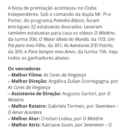
A festa de premiação aconteceu no Clube
Independente. Sob o comando da dupla Mr. Pi e
Potter, do programa
Pretinho Básico
, foram
entregues 22 estatuetas douradas. Levaram
também estatuetas para casa os vídeos
O Mistério
,
da turma 306;
O Maior Idiota do Mundo
, da 103;
Um
Pai para meu Filho
, da 301;
As Aventuras D’El Potcho
,
da 305; e
Para Sempre meu Amor
, da turma 106. Veja
todos os ganhadores abaixo.
Os vencedores
– Melhor Filme:
As Cores da Vingança
– Melhor Direção:
Angélica Zulian Scortegagna, por
As Cores da Vingança
– Assistente de Direção:
Augusto Sartori, por
O
Mistério
– Melhor Roteiro:
Gabriela Tormen, por
Seventeen –
O Amor Acontece
– Melhor Ator:
Cristian Lodea, por
O Mistério
– Melhor Atriz:
Katriane Susin, por
Seventeen – O