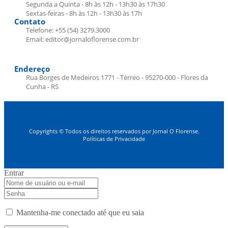
Segunda a Quinta - 8h às 12h - 13h30 às 17h30
Sextas-feiras - 8h às 12h - 13h30 às 17h
Contato
Telefone: +55 (54) 3279.3000
Email: editor@jornaloflorense.com.br
Endereço
Rua Borges de Medeiros 1771 - Térreo - 95270-000 - Flores da
Cunha - RS
Copyrights © Todos os direitos reservados por Jornal O Florense.
Políticas de Privacidade
Entrar
Mantenha-me conectado até que eu saia