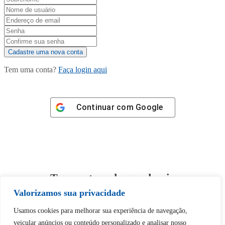
Tem uma conta?
Faça login aqui
Continuar com
Google
Tem certeza de que deseja
desbloquear esta publicação?
Valorizamos sua privacidade
Usamos cookies para melhorar sua experiência de navegação,
Desbloquear esquerda : 0
veicular anúncios ou conteúdo personalizado e analisar nosso