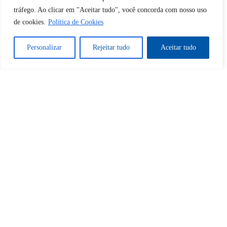
tráfego. Ao clicar em "Aceitar tudo", você concorda com nosso uso
de cookies.
Política de Cookies
Sim
Não
Personalizar
Rejeitar tudo
Aceitar tudo
Tem certeza de que deseja
cancelar a assinatura?
Sim
Não