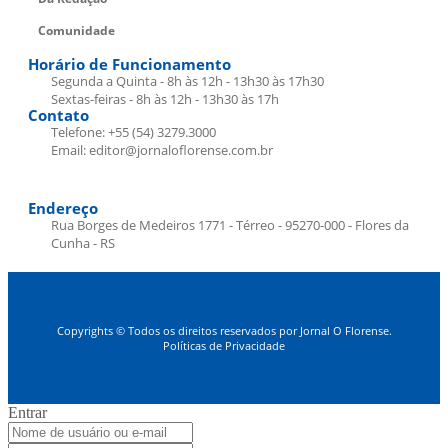
Comunidade
Horário de Funcionamento
Segunda a Quinta - 8h às 12h - 13h30 às 17h30
Sextas-feiras - 8h às 12h - 13h30 às 17h
Contato
Telefone: +55 (54) 3279.3000
Email: editor@jornaloflorense.com.br
Endereço
Rua Borges de Medeiros 1771 - Térreo - 95270-000 - Flores da
Cunha - RS
Copyrights © Todos os direitos reservados por Jornal O Florense.
Políticas de Privacidade
Entrar