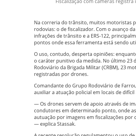
Fiscalização com câmeras registra 
Na correria do trânsito, muitos motorista
rodovias: o de fiscalizador. Com o avanço d
infrações de trânsito e a ERS-122, principa
pontos onde essa ferramenta está sendo uti
O uso, contudo, desperta opiniões: enquan
o caráter punitivo da medida. No último 23 
Rodoviário da Brigada Militar (CRBM), 23 mo
registradas por drones.
Comandante do Grupo Rodoviário de Farroupi
auxiliar a atuação policial em locais de difícil
— Os drones servem de apoio através de im
condutores em determinado ponto, onde as c
autuação por imagens em fiscalizações por
— explica Stassak.
A recente resolução regulamentou o uso de 