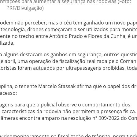
infrações para aumentar a segurança nas rodovias (Foto:
PRF/Divulgação)
s podem não perceber, mas o céu tem ganhado um novo pape
a tecnologia, drones começaram a ser utilizados para monit
lmente no trecho entre Antônio Prado e Flores da Cunha, é 
lizada.
to alguns destacam os ganhos em segurança, outros quest
de abril, uma operação de fiscalização realizada pelo Coma
toristas foram autuados por ultrapassagens proibidas, tod
lha, o tenente Marcelo Stassak afirma que o papel dos dr
 acesso:
agens para que o policial observe o comportamento dos
aracterísticas da rodovia não permitem a presença física.
 câmeras encontra amparo na resolução nº 909/2022 do Co
videomonitoramento na fiscalização de trânsito, permitind