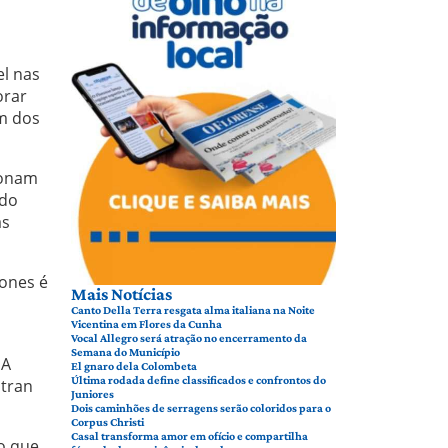
l nas
orar
um dos
ionam
ndo
as
ones é
Mais Notícias
Canto Della Terra resgata alma italiana na Noite
Vicentina em Flores da Cunha
Vocal Allegro será atração no encerramento da
Semana do Município
 A
El gnaro dela Colombeta
Última rodada define classificados e confrontos do
ntran
Juniores
Dois caminhões de serragens serão coloridos para o
Corpus Christi
Casal transforma amor em ofício e compartilha
o que