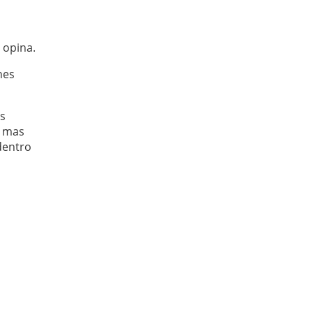
 opina.
nes
os
, mas
dentro