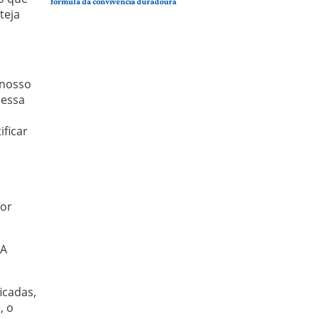
fórmula da convivência duradoura
teja
 nosso
 essa
ificar
Por
 A
icadas,
, o