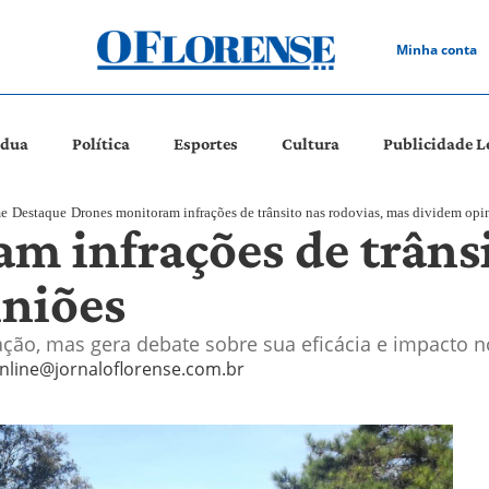
Minha conta
ádua
Política
Esportes
Cultura
Publicidade L
e
Destaque
Drones monitoram infrações de trânsito nas rodovias, mas dividem opi
m infrações de trânsi
niões
ização, mas gera debate sobre sua eficácia e impact
nline@jornaloflorense.com.br