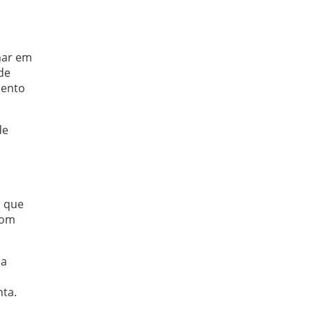
nar em
de
mento
de
o que
com
ia
ta.