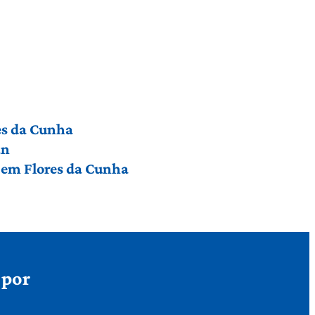
res da Cunha
an
a em Flores da Cunha
 por