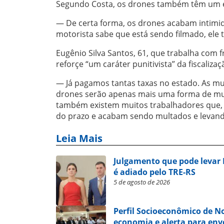
Segundo Costa, os drones também têm um e
— De certa forma, os drones acabam intimid
motorista sabe que está sendo filmado, ele 
Eugênio Silva Santos, 61, que trabalha com 
reforçe “um caráter punitivista” da fiscaliza
— Já pagamos tantas taxas no estado. As mu
drones serão apenas mais uma forma de mul
também existem muitos trabalhadores que, à
do prazo e acabam sendo multados e levand
Leia Mais
Julgamento que pode levar
é adiado pelo TRE-RS
5 de agosto de 2026
Perfil Socioeconômico de 
economia e alerta para en