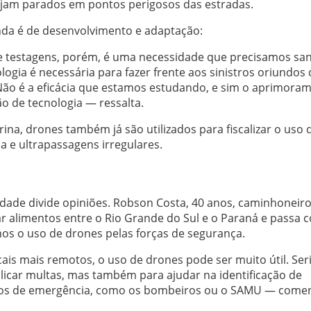
ejam parados em pontos perigosos das estradas.
da é de desenvolvimento e adaptação:
testagens, porém, é uma necessidade que precisamos sa
logia é necessária para fazer frente aos sinistros oriundos 
Não é a eficácia que estamos estudando, e sim o aprimora
ão de tecnologia — ressalta.
na, drones também já são utilizados para fiscalizar o uso 
ça e ultrapassagens irregulares.
vidade divide opiniões. Robson Costa, 40 anos, caminhoneir
ar alimentos entre o Rio Grande do Sul e o Paraná e passa 
hos o uso de drones pelas forças de segurança.
ais mais remotos, o uso de drones pode ser muito útil. Ser
licar multas, mas também para ajudar na identificação de
viços de emergência, como os bombeiros ou o SAMU — comen