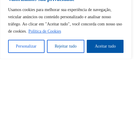
Tem certeza de que deseja
Usamos cookies para melhorar sua experiência de navegação,
desbloquear esta publicação?
veicular anúncios ou conteúdo personalizado e analisar nosso
tráfego. Ao clicar em "Aceitar tudo", você concorda com nosso uso
de cookies.
Política de Cookies
Desbloquear esquerda : 0
Personalizar
Rejeitar tudo
Aceitar tudo
Sim
Não
Tem certeza de que deseja
cancelar a assinatura?
Sim
Não