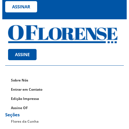
ASSINAR
ASSINE
Sobre Nós
Entrar em Contato
Edição Impressa
Assine OF
Seções
Flores da Cunha