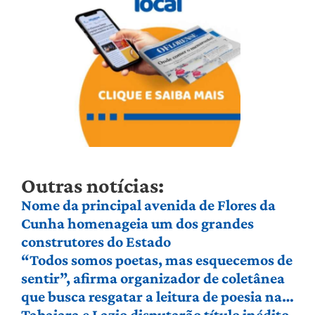
Outras notícias:
Nome da principal avenida de Flores da
Cunha homenageia um dos grandes
construtores do Estado
“Todos somos poetas, mas esquecemos de
sentir”, afirma organizador de coletânea
que busca resgatar a leitura de poesia na
Serra Gaúcha
Tabajara e Lazio disputarão título inédito