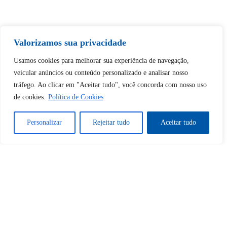
Valorizamos sua privacidade
Tem certeza de que deseja
desbloquear esta publicação?
Usamos cookies para melhorar sua experiência de navegação,
veicular anúncios ou conteúdo personalizado e analisar nosso
tráfego. Ao clicar em "Aceitar tudo", você concorda com nosso uso
Desbloquear esquerda : 0
de cookies.
Política de Cookies
Sim
Não
Personalizar
Rejeitar tudo
Aceitar tudo
Tem certeza de que deseja
cancelar a assinatura?