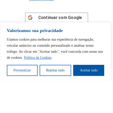
Continuar com
Google
Valorizamos sua privacidade
Usamos cookies para melhorar sua experiência de navegação,
veicular anúncios ou conteúdo personalizado e analisar nosso
Tem certeza de que deseja
tráfego. Ao clicar em "Aceitar tudo", você concorda com nosso uso
de cookies.
Política de Cookies
desbloquear esta publicação?
Personalizar
Rejeitar tudo
Aceitar tudo
Desbloquear esquerda : 0
Sim
Não