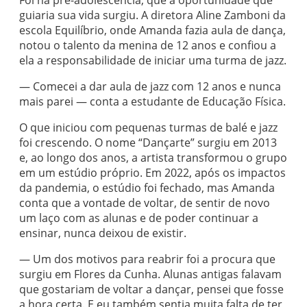
Foi na pré-adolescência, que a oportunidade que
guiaria sua vida surgiu. A diretora Aline Zamboni da
escola Equilíbrio, onde Amanda fazia aula de dança,
notou o talento da menina de 12 anos e confiou a
ela a responsabilidade de iniciar uma turma de jazz.
— Comecei a dar aula de jazz com 12 anos e nunca
mais parei — conta a estudante de Educação Física.
O que iniciou com pequenas turmas de balé e jazz
foi crescendo. O nome “Dançarte” surgiu em 2013
e, ao longo dos anos, a artista transformou o grupo
em um estúdio próprio. Em 2022, após os impactos
da pandemia, o estúdio foi fechado, mas Amanda
conta que a vontade de voltar, de sentir de novo
um laço com as alunas e de poder continuar a
ensinar, nunca deixou de existir.
— Um dos motivos para reabrir foi a procura que
surgiu em Flores da Cunha. Alunas antigas falavam
que gostariam de voltar a dançar, pensei que fosse
a hora certa. E eu também sentia muita falta de ter