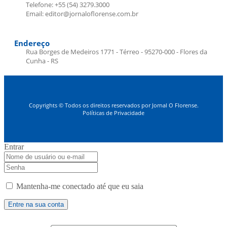
Telefone: +55 (54) 3279.3000
Email: editor@jornaloflorense.com.br
Endereço
Rua Borges de Medeiros 1771 - Térreo - 95270-000 - Flores da
Cunha - RS
Copyrights © Todos os direitos reservados por Jornal O Florense.
Políticas de Privacidade
Entrar
Mantenha-me conectado até que eu saia