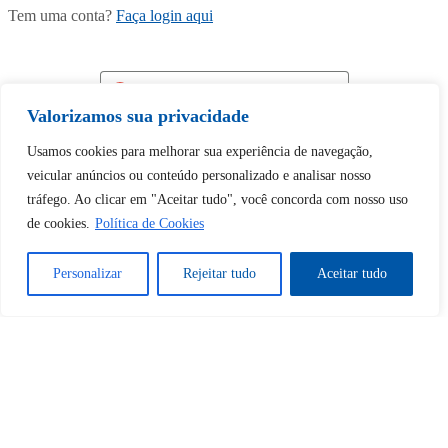
Tem uma conta?
Faça login aqui
Continuar com
Google
Valorizamos sua privacidade
Usamos cookies para melhorar sua experiência de navegação,
veicular anúncios ou conteúdo personalizado e analisar nosso
tráfego. Ao clicar em "Aceitar tudo", você concorda com nosso uso
de cookies.
Política de Cookies
Tem certeza de que deseja
desbloquear esta publicação?
Personalizar
Rejeitar tudo
Aceitar tudo
Desbloquear esquerda : 0
Sim
Não