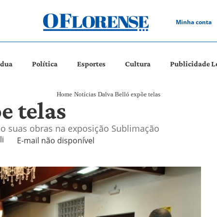
Minha conta
ádua
Política
Esportes
Cultura
Publicidade L
Home
Notícias
Dalva Belló expõe telas
e telas
ondo suas obras na exposição Sublimação
 
E-mail não disponível