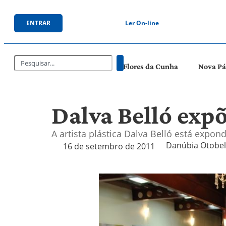
ENTRAR
Ler On-line
Flores da Cunha
Nova P
Dalva Belló expõ
A artista plástica Dalva Belló está exp
Danúbia Otobelli
16 de setembro de 2011