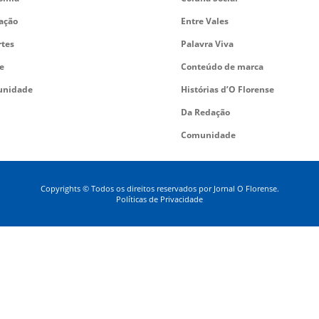
ação
Entre Vales
rtes
Palavra Viva
e
Conteúdo de marca
nidade
Histórias d’O Florense
Da Redação
Comunidade
Copyrights © Todos os direitos reservados por Jornal O Florense.
Políticas de Privacidade