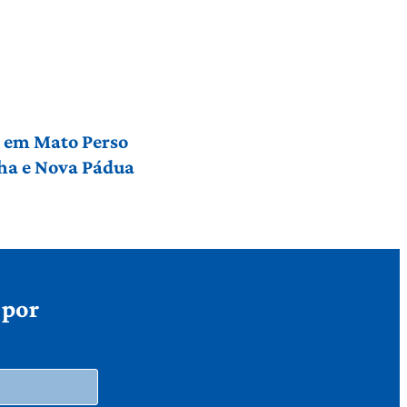
l em Mato Perso
nha e Nova Pádua
 por