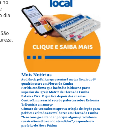
a no
e
o dia
 São
ureza.
Mais Notícias
Audiência pública apresentará metas fiscais do 1º
quadrimestre em Flores da Cunha
Perícia confirma que incêndio iniciou na parte
superior da Igreja Matriz de Flores da Cunha
Palavra Viva: O que fica depois das chamas
Centro Empresarial recebe palestra sobre Reforma
Tributária em março
Câmara de Vereadores aprova criação de órgão para
políticas voltadas às mulheres em Flores da Cunha
“Não consigo entender porque alguns produtores
rurais não estão sendo atendidos”, responde ex-
prefeito de Nova Pádua