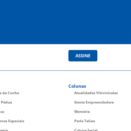
ASSINE
Colunas
es da Cunha
Atualidades Vitivinícolas
 Pádua
Gente Empreendedora
ica
Memória
rnos Especiais
Parla Talian
omia
Coluna Social