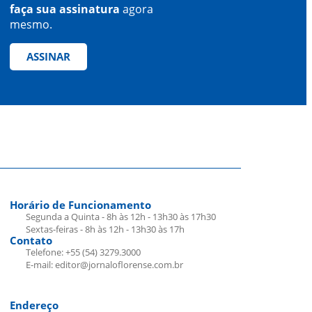
faça sua assinatura
agora
mesmo.
ASSINAR
Horário de Funcionamento
Segunda a Quinta - 8h às 12h - 13h30 às 17h30
Sextas-feiras - 8h às 12h - 13h30 às 17h
Contato
Telefone: +55 (54) 3279.3000
E-mail: editor@jornaloflorense.com.br
Endereço