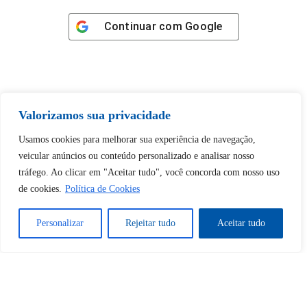
Continuar com
Google
Valorizamos sua privacidade
Tem certeza de que deseja
desbloquear esta publicação?
Usamos cookies para melhorar sua experiência de navegação,
veicular anúncios ou conteúdo personalizado e analisar nosso
tráfego. Ao clicar em "Aceitar tudo", você concorda com nosso uso
Desbloquear esquerda : 0
de cookies.
Política de Cookies
Sim
Não
Personalizar
Rejeitar tudo
Aceitar tudo