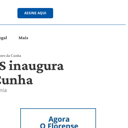
ASSINE AQUI
egal
Mais
lores da Cunha
CS inaugura
 Cunha
mia