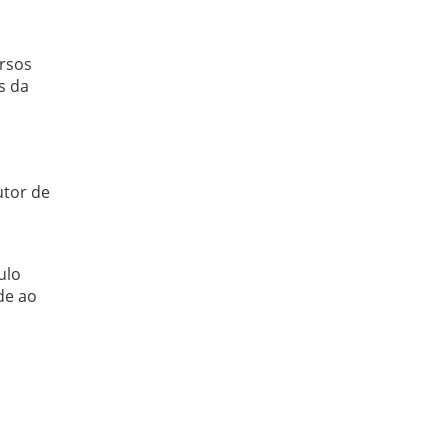
ursos
s da
utor de
ulo
de ao