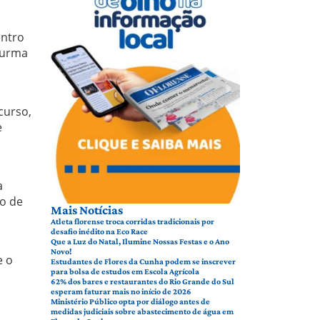
entro
 turma
curso,
e
a
vo de
Mais Notícias
Atleta florense troca corridas tradicionais por
desafio inédito na Eco Race
Que a Luz do Natal, Ilumine Nossas Festas e o Ano
Novo!
e o
Estudantes de Flores da Cunha podem se inscrever
para bolsa de estudos em Escola Agrícola
62% dos bares e restaurantes do Rio Grande do Sul
esperam faturar mais no início de 2026
Ministério Público opta por diálogo antes de
medidas judiciais sobre abastecimento de água em