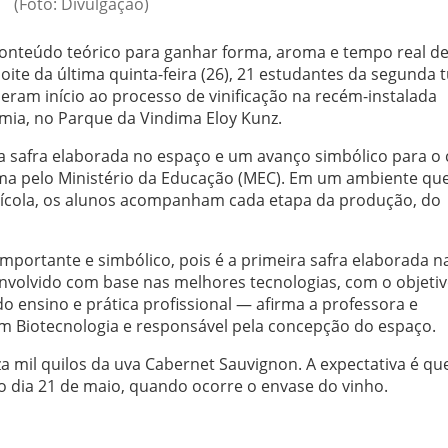
(Foto: Divulgação)
conteúdo teórico para ganhar forma, aroma e tempo real d
oite da última quinta-feira (26), 21 estudantes da segunda
deram início ao processo de vinificação na recém-instalada
omia, no Parque da Vindima Eloy Kunz.
ira safra elaborada no espaço e um avanço simbólico para o 
ima pelo Ministério da Educação (MEC). Em um ambiente qu
vinícola, os alunos acompanham cada etapa da produção, do
rtante e simbólico, pois é a primeira safra elaborada n
envolvido com base nas melhores tecnologias, com o objeti
o ensino e prática profissional — afirma a professora e
 Biotecnologia e responsável pela concepção do espaço.
a mil quilos da uva Cabernet Sauvignon. A expectativa é qu
no dia 21 de maio, quando ocorre o envase do vinho.