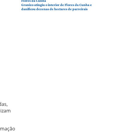
Flores da Cunha
Granizo atingiu o interior de Flores da Cunha e
danificou dezenas de hectares de parreirais
das,
lizam
ormação