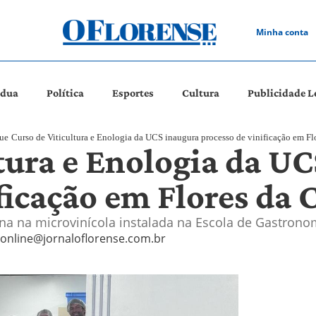
Minha conta
ádua
Política
Esportes
Cultura
Publicidade L
ue
Curso de Viticultura e Enologia da UCS inaugura processo de vinificação em F
ltura e Enologia da U
ificação em Flores da
 na microvinícola instalada na Escola de Gastrono
online@jornaloflorense.com.br