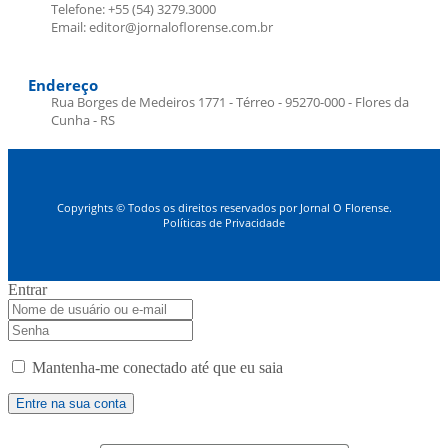
Telefone: +55 (54) 3279.3000
Email: editor@jornaloflorense.com.br
Endereço
Rua Borges de Medeiros 1771 - Térreo - 95270-000 - Flores da
Cunha - RS
Copyrights © Todos os direitos reservados por Jornal O Florense.
Políticas de Privacidade
Entrar
Mantenha-me conectado até que eu saia