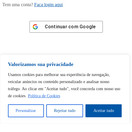
Tem uma conta?
Faça login aqui
Continuar com
Google
Valorizamos sua privacidade
Tem certeza de que deseja
desbloquear esta publicação?
Usamos cookies para melhorar sua experiência de navegação,
veicular anúncios ou conteúdo personalizado e analisar nosso
tráfego. Ao clicar em "Aceitar tudo", você concorda com nosso uso
Desbloquear esquerda : 0
de cookies.
Política de Cookies
Sim
Não
Personalizar
Rejeitar tudo
Aceitar tudo