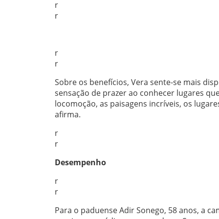
r
r
r
r
Sobre os benefícios, Vera sente-se mais di
sensação de prazer ao conhecer lugares que
locomoção, as paisagens incríveis, os lugar
afirma.
r
r
Desempenho
r
r
Para o paduense Adir Sonego, 58 anos, a cami