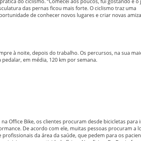
ática do ciclismo. “Comecei aos poucos, fui gostando e o 
ulatura das pernas ficou mais forte. O ciclismo traz uma
oportunidade de conhecer novos lugares e criar novas amiza
mpre à noite, depois do trabalho. Os percursos, na sua mai
 a pedalar, em média, 120 km por semana.
na Office Bike, os clientes procuram desde bicicletas para i
erformance. De acordo com ele, muitas pessoas procuram a l
de profissionais da área da saúde, que pedem para os pacie