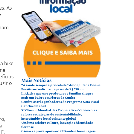
es. As
e
nham
a bike
nei
efícios
Mais Notícias
uzir o
“A saúde sempre é prioridade” diz deputada Denise
Pessôa ao confirmar repasse de R$ 710 mil
Iniciativa que une produtores e famílias chega a
mais um bairro em Flores da Cunha
Confira os três ganhadores do Programa Nota Fiscal
Gaúcha em abril
XIV Fórum Mundial das Cooperativas Vitivinícolas
reforça estratégias de sustentabilidade,
ro,
intercâmbio e fortalecimento global
Vindima celebra cultura, inovação e identidade
da
florense
l”,
Câmara aprova apoio ao IPE Saúde e homenageia