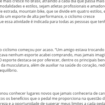
 mais cresce no Brasil, atraindo a cada dia que passa mais
s modalidades e estilos, sejam atletas profissionais e amador
 estrada, mountain bike, que se divide em quatro estilos, 
do um esporte de alta performance, o ciclismo cresce
que essa atividade é indicada para todas as pessoas que te
s, o ciclismo começou por acaso. “Um amigo estava trocando 
ticava nenhum esporte acabei comprando, mas jamais imagi
 O esporte destaca-se por oferecer, dentre os principais ben
 da musculatura, além de auxiliar na saúde do coração, red
equilíbrio.
ionou conhecer lugares novos que jamais conheceria de car
tos os benefícios que o pedal me proporciona na questão 
reza e a oportunidade de superar meus limites a cada peda