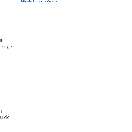
Miss de Flores da Cunha
ia
 exige
m
iu de