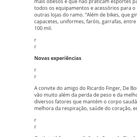
mais obesos e que não praticam esportes par
todos os equipamentos e acessórios para o
outras lojas do ramo. “Além de bikes, que g
capacetes, uniformes, faróis, garrafas, entr
100 mil.
r
r
Novas experiências
r
r
A convite do amigo do Ricardo Finger, De Bo
vão muito além da perda de peso e da melho
diversos fatores que mantém o corpo saudáv
melhora da respiração, saúde do coração, ent
r
r