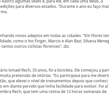
do Rastro algumas vezes e, para ele, em cada uma delas, a
expedições para diversos estados. “Durante o ano eu faço mai
firma.
ganhando novos adeptos em todas as cidades. “Em Flores t
dade, como o Ino Finger, Marcio e Alan Bazi, Silvana Mene
e tantos outros ciclistas florenses”, diz.
rio Ismael Rech, 33 anos, foi a bicicleta. Ele começou a par
ita pretensão de vitórias. “Eu participava para me divert
ntão, que elevei o nível de treinamentos depois que conhec
em diante percebi que tinha facilidade para evoluir. Foi aí
 lembra Rech, que tem uma rotina de 12 horas semanais de