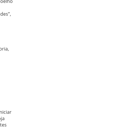
joelho
des”,
oria,
niciar
oja
ntes