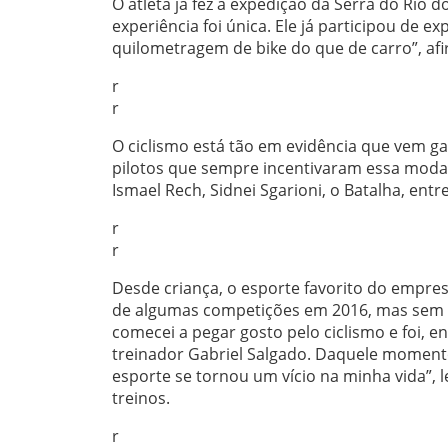
O atleta já fez a expedição da Serra do Rio 
experiência foi única. Ele já participou de 
quilometragem de bike do que de carro”, a
r
r
O ciclismo está tão em evidência que vem 
pilotos que sempre incentivaram essa modali
Ismael Rech, Sidnei Sgarioni, o Batalha, entr
r
r
Desde criança, o esporte favorito do empresá
de algumas competições em 2016, mas sem mu
comecei a pegar gosto pelo ciclismo e foi, e
treinador Gabriel Salgado. Daquele momento 
esporte se tornou um vício na minha vida”,
treinos.
r