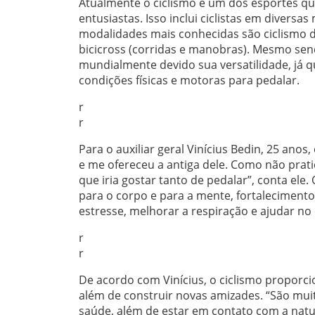
Atualmente o ciclismo é um dos esportes que
entusiastas. Isso inclui ciclistas em diversa
modalidades mais conhecidas são ciclismo de
bicicross (corridas e manobras). Mesmo sen
mundialmente devido sua versatilidade, já 
condições físicas e motoras para pedalar.
r
r
Para o auxiliar geral Vinícius Bedin, 25 ano
e me ofereceu a antiga dele. Como não pra
que iria gostar tanto de pedalar”, conta ele.
para o corpo e para a mente, fortalecimento
estresse, melhorar a respiração e ajudar no 
r
r
De acordo com Vinícius, o ciclismo proporc
além de construir novas amizades. “São mui
saúde, além de estar em contato com a natu