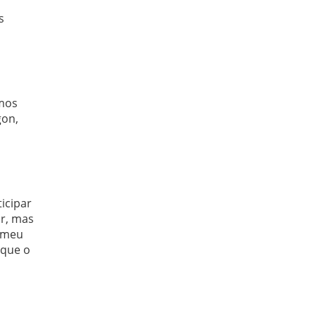
s
emos
gon,
ticipar
ir, mas
i meu
 que o