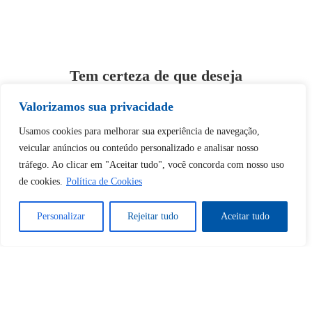
Tem certeza de que deseja
desbloquear esta publicação?
Valorizamos sua privacidade
Usamos cookies para melhorar sua experiência de navegação,
Desbloquear esquerda : 0
veicular anúncios ou conteúdo personalizado e analisar nosso
tráfego. Ao clicar em "Aceitar tudo", você concorda com nosso uso
Sim
Não
de cookies.
Política de Cookies
Personalizar
Rejeitar tudo
Aceitar tudo
Tem certeza de que deseja