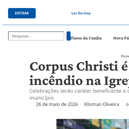
ENTRAR
Ler On-line
Flores da Cunha
Nova P
Hom
Corpus Christi 
incêndio na Igre
Celebrações terão caráter beneficente e 
município
26 de maio de 2026
Klisman Oliveira
o