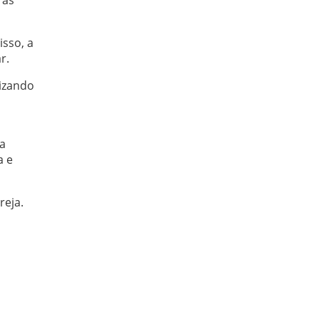
 as
isso, a
r.
lizando
ra
a e
reja.