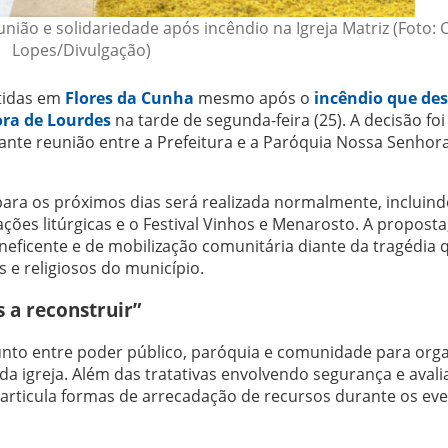
ião e solidariedade após incêndio na Igreja Matriz (Foto: C
Lopes/Divulgação)
ntidas em
Flores da Cunha
mesmo após o
incêndio que des
ora de Lourdes
na tarde de segunda-feira (25). A decisão foi
ante reunião entre a Prefeitura e a Paróquia Nossa Senhor
 para os próximos dias será realizada normalmente, incluind
ações litúrgicas e o Festival Vinhos e Menarosto. A proposta
eficente e de mobilização comunitária diante da tragédia 
s e religiosos do município.
a reconstruir”
unto entre poder público, paróquia e comunidade para orga
da igreja. Além das tratativas envolvendo segurança e aval
já articula formas de arrecadação de recursos durante os ev