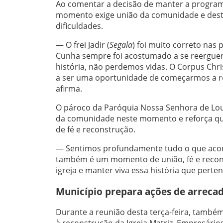
Ao comentar a decisão de manter a programa
momento exige união da comunidade e destac
dificuldades.
— O frei Jadir (
Segala
) foi muito correto nas
Cunha sempre foi acostumado a se reerguer
história, não perdemos vidas. O Corpus Chr
a ser uma oportunidade de começarmos a rec
afirma.
O pároco da Paróquia Nossa Senhora de Lour
da comunidade neste momento e reforça que
de fé e reconstrução.
— Sentimos profundamente tudo o que acon
também é um momento de união, fé e recons
igreja e manter viva essa história que perten
Município prepara ações de arreca
Durante a reunião desta terça-feira, também