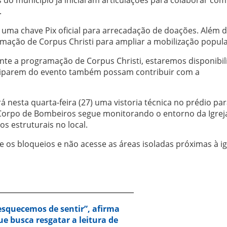
s do município já iniciaram articulações para colaborar com
.
 uma chave Pix oficial para arrecadação de doações. Além d
ramação de Corpus Christi para ampliar a mobilização popula
ante a programação de Corpus Christi, estaremos disponibi
ciparem do evento também possam contribuir com a
 nesta quarta-feira (27) uma vistoria técnica no prédio pa
 Corpo de Bombeiros segue monitorando o entorno da Igrej
s estruturais no local.
 os bloqueios e não acesse as áreas isoladas próximas à ig
squecemos de sentir”, afirma
e busca resgatar a leitura de