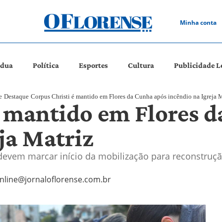
Minha conta
ádua
Política
Esportes
Cultura
Publicidade L
e
Destaque
Corpus Christi é mantido em Flores da Cunha após incêndio na Igreja 
é mantido em Flores 
ja Matriz
devem marcar início da mobilização para reconstruçã
nline@jornaloflorense.com.br