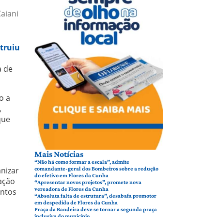
aiani
truiu
a de
o a
,
que
Mais Notícias
“Não há como formar a escala”, admite
comandante-geral dos Bombeiros sobre a redução
nizar
do efetivo em Flores da Cunha
iação
“Apresentar novos projetos”, promete nova
vereadora de Flores da Cunha
entos
“Absoluta falta de estrutura”, desabafa promotor
em despedida de Flores da Cunha
Praça da Bandeira deve se tornar a segunda praça
inclusiva do município