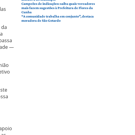
Campeões de indicações: saiba quais vereadores
mais fazem sugestões à Prefeitura de Flores da
das
Cunha
“A comunidade trabalha em conjunto”, destaca
moradora de São Gotardo
s da
sa
 passa
dade —
nião
etivo
ste
ossa
 apoio