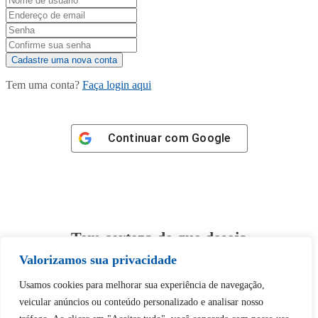
Tem uma conta?
Faça login aqui
Continuar com
Google
Tem certeza de que deseja
desbloquear esta publicação?
Valorizamos sua privacidade
Usamos cookies para melhorar sua experiência de navegação,
Desbloquear esquerda : 0
veicular anúncios ou conteúdo personalizado e analisar nosso