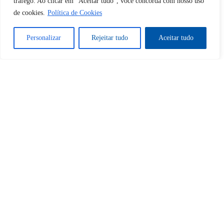
tráfego. Ao clicar em "Aceitar tudo", você concorda com nosso uso
de cookies.
Política de Cookies
Sim
Não
Personalizar
Rejeitar tudo
Aceitar tudo
Tem certeza de que deseja
cancelar a assinatura?
Sim
Não