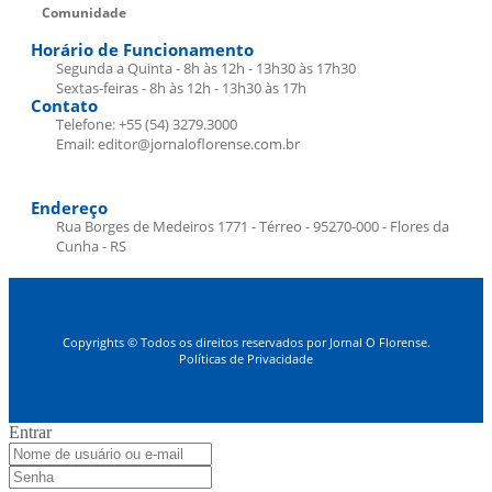
Comunidade
Horário de Funcionamento
Segunda a Quinta - 8h às 12h - 13h30 às 17h30
Sextas-feiras - 8h às 12h - 13h30 às 17h
Contato
Telefone: +55 (54) 3279.3000
Email: editor@jornaloflorense.com.br
Endereço
Rua Borges de Medeiros 1771 - Térreo - 95270-000 - Flores da
Cunha - RS
Copyrights © Todos os direitos reservados por Jornal O Florense.
Políticas de Privacidade
Entrar