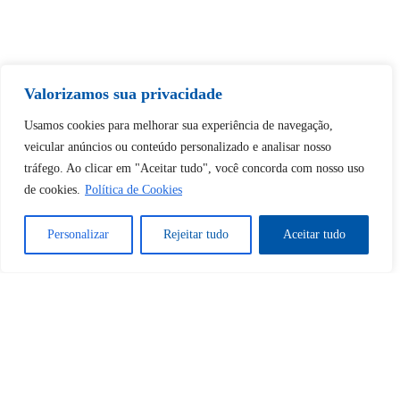
Tem certeza de que deseja
Valorizamos sua privacidade
desbloquear esta publicação?
Usamos cookies para melhorar sua experiência de navegação,
veicular anúncios ou conteúdo personalizado e analisar nosso
Desbloquear esquerda : 0
tráfego. Ao clicar em "Aceitar tudo", você concorda com nosso uso
de cookies.
Política de Cookies
Sim
Não
Personalizar
Rejeitar tudo
Aceitar tudo
Tem certeza de que deseja
cancelar a assinatura?