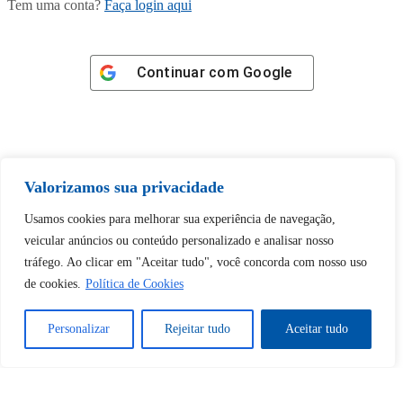
Tem uma conta?
Faça login aqui
Continuar com
Google
Valorizamos sua privacidade
Tem certeza de que deseja
desbloquear esta publicação?
Usamos cookies para melhorar sua experiência de navegação,
veicular anúncios ou conteúdo personalizado e analisar nosso
tráfego. Ao clicar em "Aceitar tudo", você concorda com nosso uso
Desbloquear esquerda : 0
de cookies.
Política de Cookies
Sim
Não
Personalizar
Rejeitar tudo
Aceitar tudo