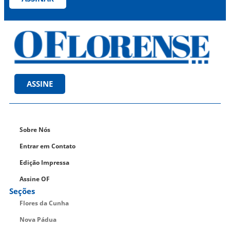
ASSINE
Sobre Nós
Entrar em Contato
Edição Impressa
Assine OF
Seções
Flores da Cunha
Nova Pádua