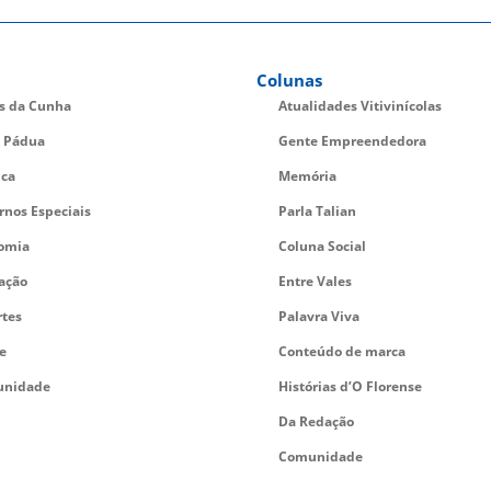
Colunas
es da Cunha
Atualidades Vitivinícolas
 Pádua
Gente Empreendedora
ica
Memória
rnos Especiais
Parla Talian
omia
Coluna Social
ação
Entre Vales
rtes
Palavra Viva
e
Conteúdo de marca
nidade
Histórias d’O Florense
Da Redação
Comunidade