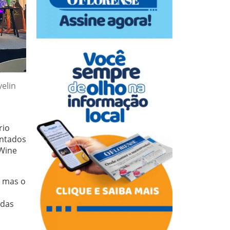
elin
rio
entados
 Wine
, mas o
 das