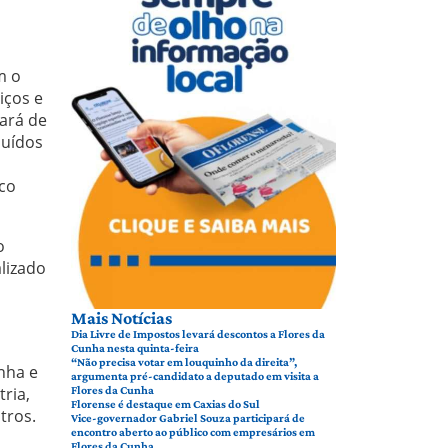
m o
iços e
ará de
luídos
ico
o
alizado
Mais Notícias
Dia Livre de Impostos levará descontos a Flores da
Cunha nesta quinta-feira
“Não precisa votar em louquinho da direita”,
nha e
argumenta pré-candidato a deputado em visita a
ria,
Flores da Cunha
Florense é destaque em Caxias do Sul
tros.
Vice-governador Gabriel Souza participará de
encontro aberto ao público com empresários em
Flores da Cunha