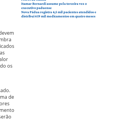
Itamar Bernardi assume pela terceira vez o
executivo paduense
Nova Pádua registra 4,5 mil pacientes atendidos e
distribui 619 mil medicamentos em quatro meses
 devem
embra
icados
das
alor
ndo os
sado.
ima de
nores
çamento
serão