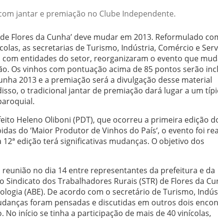
com jantar e premiação no Clube Independente.
s de Flores da Cunha’ deve mudar em 2013. Reformulado co
colas, as secretarias de Turismo, Indústria, Comércio e Serv
a com entidades do setor, reorganizaram o evento que mud
ão. Os vinhos com pontuação acima de 85 pontos serão inc
unha 2013 e a premiação será a divulgação desse material
isso, o tradicional jantar de premiação dará lugar a um típ
aroquial.
eito Heleno Oliboni (PDT), que ocorreu a primeira edição d
idas do ‘Maior Produtor de Vinhos do País‘, o evento foi re
12ª edição terá significativas mudanças. O objetivo dos
eunião no dia 14 entre representantes da prefeitura e da
do Sindicato dos Trabalhadores Rurais (STR) de Flores da Cu
ologia (ABE). De acordo com o secretário de Turismo, Indúst
udanças foram pensadas e discutidas em outros dois encon
No início se tinha a participação de mais de 40 vinícolas,