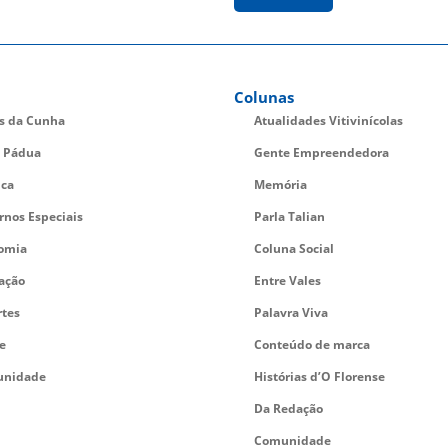
Colunas
es da Cunha
Atualidades Vitivinícolas
 Pádua
Gente Empreendedora
ica
Memória
rnos Especiais
Parla Talian
omia
Coluna Social
ação
Entre Vales
rtes
Palavra Viva
e
Conteúdo de marca
nidade
Histórias d’O Florense
Da Redação
Comunidade