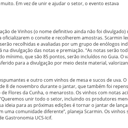
muito. Em vez de unir e ajudar o setor, o evento estava
ção de Vinhos (o nome definitivo ainda não foi divulgado)
ra oficializarem o convite e recolherem amostras. Scarmin l
erão recolhidas e avaliadas por um grupo de enólogos ind
erá na divulgação das notas e premiação. “As notas serão to
o mínimo, que são 85 pontos, serão incluídos no Guia. O v
sferido para a divulgação por meio deste material, valoriza
 espumantes e outro com vinhos de mesa e sucos de uva. O
e de 8 de novembro durante o jantar, que também foi repen
co de Flores da Cunha, o menarosto. Os vinhos com notas ac
 “Queremos unir todo o setor, incluindo os produtores me
sa ideia para as próximas edições é tornar o jantar de lan
em uma comunidade diferente”, planeja Scarmin. Os vinhos 
de Gastronomia UCS-Icif.