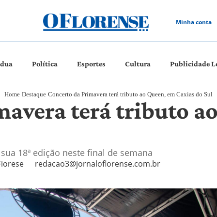
Minha conta
ádua
Política
Esportes
Cultura
Publicidade L
Home
Destaque
Concerto da Primavera terá tributo ao Queen, em Caxias do Sul
mavera terá tributo a
 sua 18ª edição neste final de semana
Fiorese
redacao3@jornaloflorense.com.br