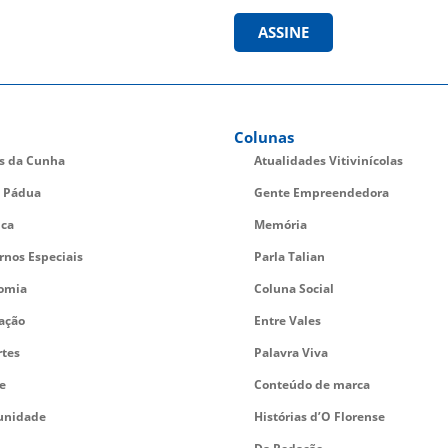
ASSINE
Colunas
es da Cunha
Atualidades Vitivinícolas
 Pádua
Gente Empreendedora
ica
Memória
rnos Especiais
Parla Talian
omia
Coluna Social
ação
Entre Vales
rtes
Palavra Viva
e
Conteúdo de marca
nidade
Histórias d’O Florense