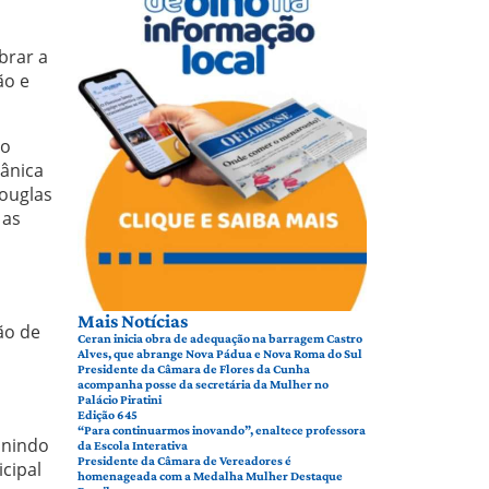
brar a
ão e
lo
tânica
houglas
 as
Mais Notícias
ão de
Ceran inicia obra de adequação na barragem Castro
Alves, que abrange Nova Pádua e Nova Roma do Sul
Presidente da Câmara de Flores da Cunha
acompanha posse da secretária da Mulher no
Palácio Piratini
Edição 645
“Para continuarmos inovando”, enaltece professora
unindo
da Escola Interativa
Presidente da Câmara de Vereadores é
cipal
homenageada com a Medalha Mulher Destaque