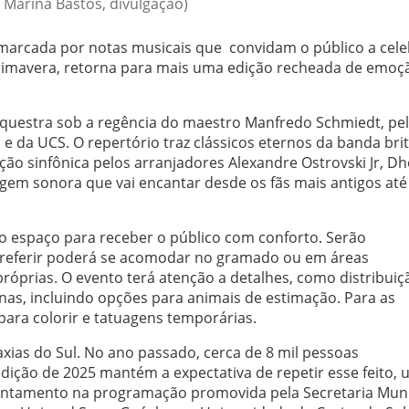
: Marina Bastos, divulgação)
marcada por notas musicais que convidam o público a cele
Primavera, retorna para mais uma edição recheada de emoç
rquestra sob a regência do maestro Manfredo Schmiedt, pe
e da UCS. O repertório traz clássicos eternos da banda bri
o sinfônica pelos arranjadores Alexandre Ostrovski Jr, D
em sonora que vai encantar desde os fãs mais antigos até
 espaço para receber o público com conforto. Serão
 preferir poderá se acomodar no gramado ou em áreas
róprias. O evento terá atenção a detalhes, como distribuiç
anas, incluindo opções para animais de estimação. Para as
ara colorir e tatuagens temporárias.
xias do Sul. No ano passado, cerca de 8 mil pessoas
ição de 2025 mantém a expectativa de repetir esse feito, 
antamento na programação promovida pela Secretaria Muni