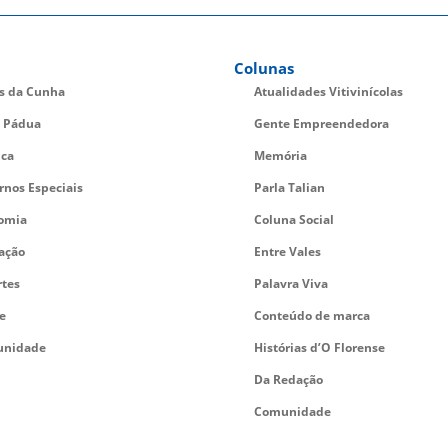
Colunas
es da Cunha
Atualidades Vitivinícolas
 Pádua
Gente Empreendedora
ica
Memória
rnos Especiais
Parla Talian
omia
Coluna Social
ação
Entre Vales
rtes
Palavra Viva
e
Conteúdo de marca
nidade
Histórias d’O Florense
Da Redação
Comunidade