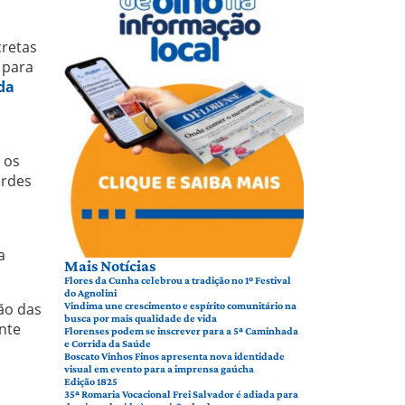
cretas
 para
da
 os
erdes
a
Mais Notícias
Flores da Cunha celebrou a tradição no 1º Festival
do Agnolini
ão das
Vindima une crescimento e espírito comunitário na
busca por mais qualidade de vida
ente
Florenses podem se inscrever para a 5ª Caminhada
e Corrida da Saúde
Boscato Vinhos Finos apresenta nova identidade
visual em evento para a imprensa gaúcha
Edição 1825
35ª Romaria Vocacional Frei Salvador é adiada para