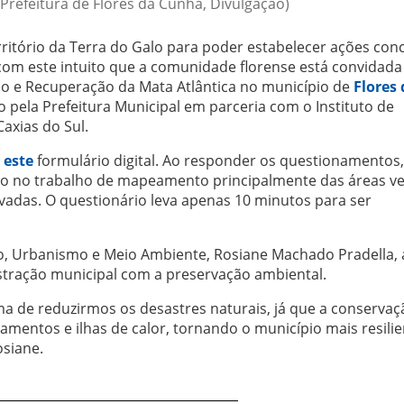
Prefeitura de Flores da Cunha, Divulgação)
rritório da Terra do Galo para poder estabelecer ações con
É com este intuito que a comunidade florense está convidada
ão e Recuperação da Mata Atlântica no município de
Flores 
pela Prefeitura Municipal em parceria com o Instituto de
axias do Sul.
o
este
formulário digital. Ao responder os questionamentos,
arão no trabalho de mapeamento principalmente das áreas v
vadas. O questionário leva apenas 10 minutos para ser
o, Urbanismo e Meio Ambiente, Rosiane Machado Pradella, 
istração municipal com a preservação ambiental.
 de reduzirmos os desastres naturais, já que a conservaç
zamentos e ilhas de calor, tornando o município mais resili
osiane.