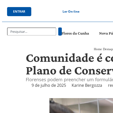
ENTRAR
Ler On-line
Flores da Cunha
Nova P
Home
Destaq
Comunidade é co
Plano de Conser
Florenses podem preencher um formulár
9 de julho de 2025
Karine Bergozza
re