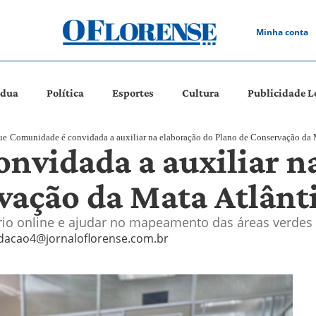
Minha conta
ádua
Política
Esportes
Cultura
Publicidade L
ue
Comunidade é convidada a auxiliar na elaboração do Plano de Conservação da 
nvidada a auxiliar n
vação da Mata Atlânt
io online e ajudar no mapeamento das áreas verdes 
dacao4@jornaloflorense.com.br