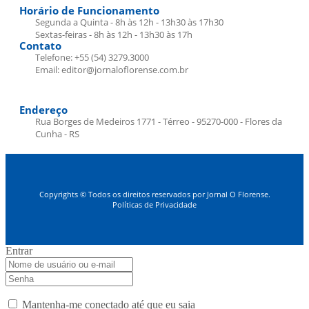
Horário de Funcionamento
Segunda a Quinta - 8h às 12h - 13h30 às 17h30
Sextas-feiras - 8h às 12h - 13h30 às 17h
Contato
Telefone: +55 (54) 3279.3000
Email: editor@jornaloflorense.com.br
Endereço
Rua Borges de Medeiros 1771 - Térreo - 95270-000 - Flores da
Cunha - RS
Copyrights © Todos os direitos reservados por Jornal O Florense.
Políticas de Privacidade
Entrar
Mantenha-me conectado até que eu saia