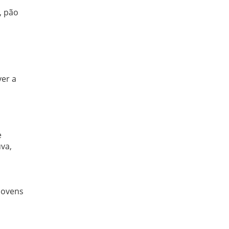
, pão
ver a
a
e
uva,
 jovens