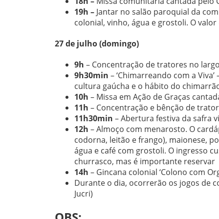
18h –
Missa comunitária cantada pelo 
19h –
Jantar no salão paroquial da comu
colonial, vinho, água e grostoli. O valor
27 de julho (domingo)
9h
– Concentração de tratores no larg
9h30min
– ‘Chimarreando com a Viva’ 
cultura gaúcha e o hábito do chimarrã
10h
– Missa em Ação de Graças cantada
11h
– Concentração e bênção de trator
11h30min
– Abertura festiva da safra v
12h
– Almoço com menarosto. O cardápi
codorna, leitão e frango), maionese, pol
água e café com grostoli. O ingresso c
churrasco, mas é importante reservar
14h
– Gincana colonial ‘Colono com Or
Durante o dia, ocorrerão os jogos de c
Jucri)
OBS: