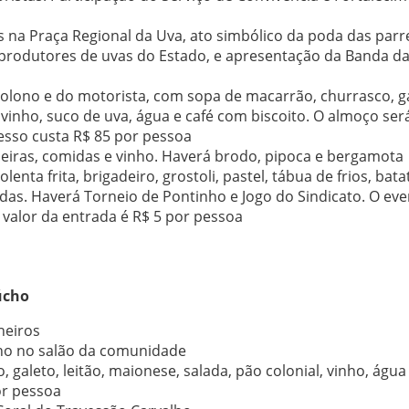
na Praça Regional da Uva, ato simbólico da poda das parre
produtores de uvas do Estado, e apresentação da Banda d
olono e do motorista, com sopa de macarrão, churrasco, ga
 vinho, suco de uva, água e café com biscoito. O almoço ser
esso custa R$ 85 por pessoa
adeiras, comidas e vinho. Haverá brodo, pipoca e bergamota
enta frita, brigadeiro, grostoli, pastel, tábua de frios, bata
das. Haverá Torneio de Pontinho e Jogo do Sindicato. O ev
 valor da entrada é R$ 5 por pessoa
úcho
heiros
ho no salão da comunidade
aleto, leitão, maionese, salada, pão colonial, vinho, água 
or pessoa