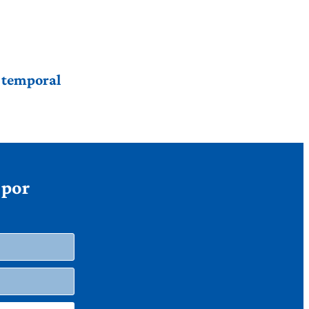
r temporal
 por