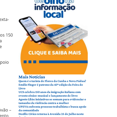
exta-
 os 150
a
e
apoio
Mais Notícias
Quem é o turista de Flores da Cunha e Nova Pádua?
Emílio Finger é patrono da 45ª edição da Feira do
Livro
UCS celebra 150 anos da imigração italiana com
evento cênico-musical e lançamento de livro
Agosto Lilás: iniciativas se somam para evidenciar o
tamanho da violência contra a mulher
UPEVA enfrenta processo trabalhista e busca apoio
óvão –
da comunidade
Desfile Cívico retorna à Avenida 25 de Julho neste
mento