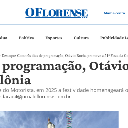
Minha conta
ádua
Política
Esportes
Cultura
Publicidade L
e
Destaque
Com três dias de programação, Otávio Rocha promove a 51ª Festa da C
e programação, Otáv
olônia
 do Motorista, em 2025 a festividade homenageará os
edacao4@jornaloflorense.com.br