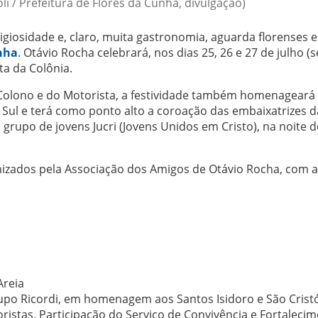
li / Prefeitura de Flores da Cunha, divulgação)
giosidade e, claro, muita gastronomia, aguarda florenses e
nha
. Otávio Rocha celebrará, nos dias 25, 26 e 27 de julho (s
ta da Colônia.
 Colono e do Motorista, a festividade também homenageará
 Sul e terá como ponto alto a coroação das embaixatrizes d
grupo de jovens Jucri (Jovens Unidos em Cristo), na noite d
anizados pela Associação dos Amigos de Otávio Rocha, com 
Areia
upo Ricordi, em homenagem aos Santos Isidoro e São Crist
ristas. Participação do Serviço de Convivência e Fortaleci