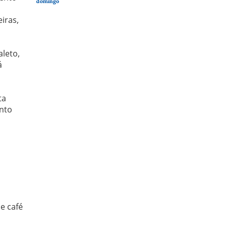
domingo
iras,
a
leto,
á
ta
ento
e café