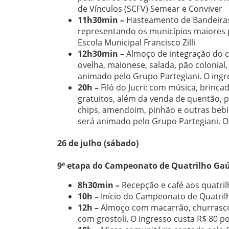
de Vínculos (SCFV) Semear e Conviver
11h30min –
Hasteamento de Bandeiras 
representando os municípios maiores 
Escola Municipal Francisco Zilli
12h30min –
Almoço de integração do c
ovelha, maionese, salada, pão colonial,
animado pelo Grupo Partegiani. O ingr
20h –
Filó do Jucri: com música, brinc
gratuitos, além da venda de quentão, pol
chips, amendoim, pinhão e outras bebi
será animado pelo Grupo Partegiani. O
26 de julho (sábado)
9ª etapa do Campeonato de Quatrilho Ga
8h30min –
Recepção e café aos quatril
10h –
Início do Campeonato de Quatril
12h –
Almoço com macarrão, churrasco, g
com grostoli. O ingresso custa R$ 80 p