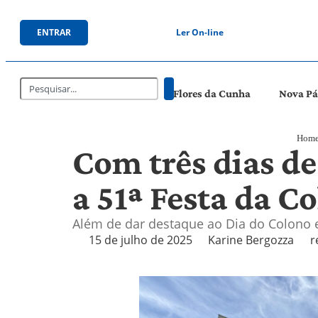
ENTRAR
Ler On-line
Flores da Cunha
Nova P
Hom
Com três dias d
a 51ª Festa da C
Além de dar destaque ao Dia do Colono e
15 de julho de 2025
Karine Bergozza
r