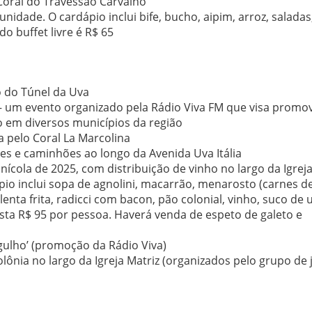
Coral do Travessão Carvalho
nidade. O cardápio inclui bife, bucho, aipim, arroz, saladas
 do buffet livre é R$ 65
o do Túnel da Uva
– um evento organizado pela Rádio Viva FM que visa promo
o em diversos municípios da região
 pelo Coral La Marcolina
es e caminhões ao longo da Avenida Uva Itália
inícola de 2025, com distribuição de vinho no largo da Igrej
o inclui sopa de agnolini, macarrão, menarosto (carnes d
enta frita, radicci com bacon, pão colonial, vinho, suco de 
usta R$ 95 por pessoa. Haverá venda de espeto de galeto e
gulho’ (promoção da Rádio Viva)
olônia no largo da Igreja Matriz (organizados pelo grupo de