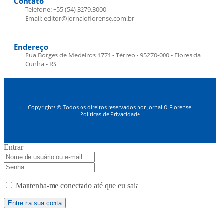
Contato
Telefone: +55 (54) 3279.3000
Email: editor@jornaloflorense.com.br
Endereço
Rua Borges de Medeiros 1771 - Térreo - 95270-000 - Flores da
Cunha - RS
Copyrights © Todos os direitos reservados por Jornal O Florense.
Políticas de Privacidade
Entrar
Mantenha-me conectado até que eu saia