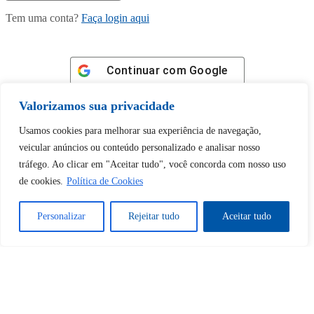
Tem uma conta?
Faça login aqui
Continuar com
Google
Valorizamos sua privacidade
Usamos cookies para melhorar sua experiência de navegação,
veicular anúncios ou conteúdo personalizado e analisar nosso
tráfego. Ao clicar em "Aceitar tudo", você concorda com nosso uso
Tem certeza de que deseja
de cookies.
Política de Cookies
desbloquear esta publicação?
Personalizar
Rejeitar tudo
Aceitar tudo
Desbloquear esquerda : 0
Sim
Não