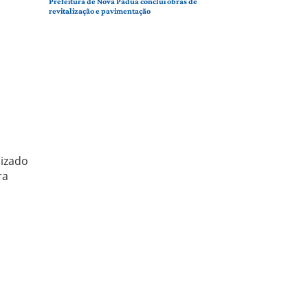
Prefeitura de Nova Pádua conclui obras de
revitalização e pavimentação
lizado
ra