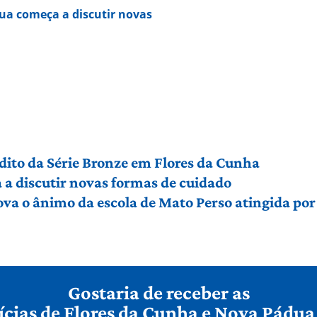
ua começa a discutir novas
édito da Série Bronze em Flores da Cunha
a discutir novas formas de cuidado
ova o ânimo da escola de Mato Perso atingida po
Gostaria de receber as
ícias de Flores da Cunha e Nova Pádua