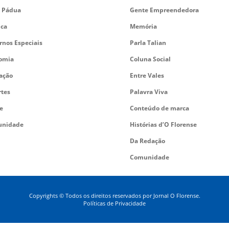
 Pádua
Gente Empreendedora
ica
Memória
rnos Especiais
Parla Talian
omia
Coluna Social
ação
Entre Vales
rtes
Palavra Viva
e
Conteúdo de marca
nidade
Histórias d’O Florense
Da Redação
Comunidade
Copyrights © Todos os direitos reservados por Jornal O Florense.
Políticas de Privacidade