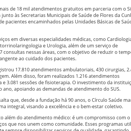
mais de 18 mil atendimentos gratuitos em parceria com o S
a junto às Secretarias Municipais de Saúde de Flores da Cun
ende pacientes encaminhados pelas Unidades Básicas de Saú
viços em diversas especialidades médicas, como Cardiologi
torrinolaringologia e Urologia, além de um serviço de
77 consultas nessas áreas, com o objetivo de reduzir o tem
ngente ao cuidado dos pacientes.
gistrou 17.810 atendimentos ambulatoriais, 430 cirurgias, 2
gem. Além disso, foram realizados 1.216 atendimentos
 e 3.081 sessões de fisioterapia. O investimento da institui
mo ano, apoiando as demandas de atendimento do SUS.
ssalta que, desde a fundação há 90 anos, o Círculo Saúde m
 integral, visando a excelência e o bem-estar coletivo.
ito além do atendimento médico: é um compromisso com o
 laços que nos unem como comunidade. Esses programas uti
te sempre disponibilizar serviços de qualidade, garantindo