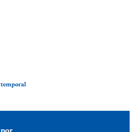
r temporal
 por