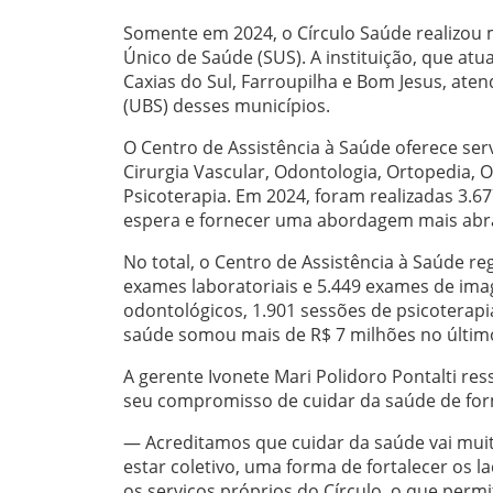
Somente em 2024, o Círculo Saúde realizou 
Único de Saúde (SUS). A instituição, que atu
Caxias do Sul, Farroupilha e Bom Jesus, at
(UBS) desses municípios.
O Centro de Assistência à Saúde oferece ser
Cirurgia Vascular, Odontologia, Ortopedia, O
Psicoterapia. Em 2024, foram realizadas 3.6
espera e fornecer uma abordagem mais abra
No total, o Centro de Assistência à Saúde re
exames laboratoriais e 5.449 exames de ima
odontológicos, 1.901 sessões de psicoterapia
saúde somou mais de R$ 7 milhões no últi
A gerente Ivonete Mari Polidoro Pontalti re
seu compromisso de cuidar da saúde de forma
— Acreditamos que cuidar da saúde vai mu
estar coletivo, uma forma de fortalecer os
os serviços próprios do Círculo, o que permi