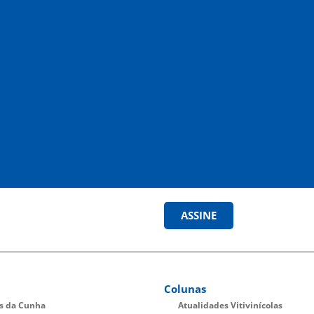
ASSINE
Colunas
es da Cunha
Atualidades Vitivinícolas