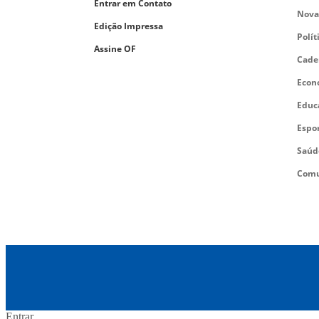
Entrar em Contato
Nova
Edição Impressa
Polít
Assine OF
Cade
Econ
Educ
Espo
Saúd
Comu
Entrar