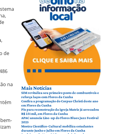
istema
ha,
de
a,
po de
.486
ção na
Mais Notícias
SIM revitaliza seu primeiro posto de combustíveis e
reforça laços com Flores da Cunha
antém
Confira a programação do Corpus Christi deste ano
em Flores da Cunha
Pix para reconstrução da Igreja Matriz já arrecadou
R$ 231 mil, em Flores da Cunha
APAC anuncia Line-up do Flores Blues Jazz Festival
 bem-
2025
lizam
Mostra Científico-Cultural mobiliza estudantes
durante junho e julho em Flores da Cunha