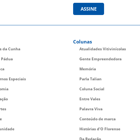
ASSINE
Colunas
es da Cunha
Atualidades Vitivinícolas
 Pádua
Gente Empreendedora
ica
Memória
rnos Especiais
Parla Talian
omia
Coluna Social
ação
Entre Vales
rtes
Palavra Viva
e
Conteúdo de marca
nidade
Histórias d’O Florense
Da Redação