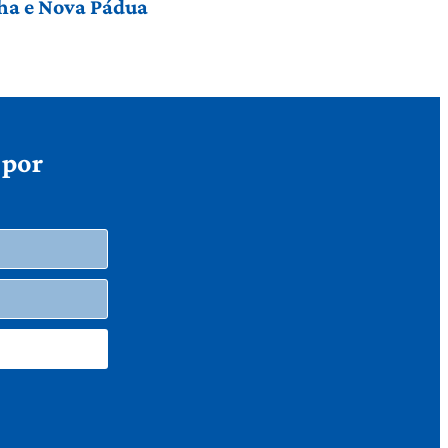
nha e Nova Pádua
 por