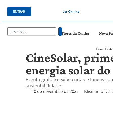
ENTRAR
Ler On-line
Flores da Cunha
Nova P
Home
Dest
CineSolar, prim
energia solar do
Evento gratuito exibe curtas e longas com
sustentabilidade
10 de novembro de 2025
Klisman Oliveir