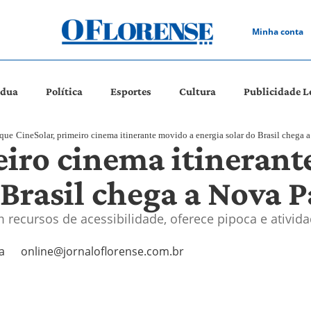
Minha conta
ádua
Política
Esportes
Cultura
Publicidade L
aque
CineSolar, primeiro cinema itinerante movido a energia solar do Brasil chega
eiro cinema itinerant
 Brasil chega a Nova 
 recursos de acessibilidade, oferece pipoca e ativida
a
online@jornaloflorense.com.br