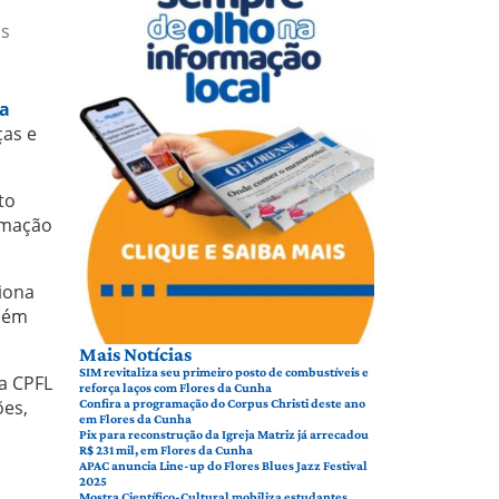
is
a
ças e
to
ramação
ciona
mbém
Mais Notícias
SIM revitaliza seu primeiro posto de combustíveis e
da CPFL
reforça laços com Flores da Cunha
ões,
Confira a programação do Corpus Christi deste ano
em Flores da Cunha
Pix para reconstrução da Igreja Matriz já arrecadou
R$ 231 mil, em Flores da Cunha
APAC anuncia Line-up do Flores Blues Jazz Festival
2025
Mostra Científico-Cultural mobiliza estudantes