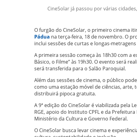
CineSolar já passou por várias cidades,
O furgão do CineSolar, o primeiro cinema it
Pádua
na terça-feira, 18 de novembro. O pr
inclui sessões de curtas e longas-metragens
A primeira sessão começa às 18h30 com a ex
Básico, o Filme” às 19h30. O evento será rea
será transferida para o Salão Paroquial.
Além das sessões de cinema, o público poder
como uma estação móvel de ciências, arte, t
distribuirá pipoca gratuita.
A 9ª edição do CineSolar é viabilizada pela L
RGE, apoio do Instituto CPFL e da Prefeitur
Ministério da Cultura e Governo Federal.
O CineSolar busca levar cinema e experiênc
cultura, sustentabilidade e inclusão.