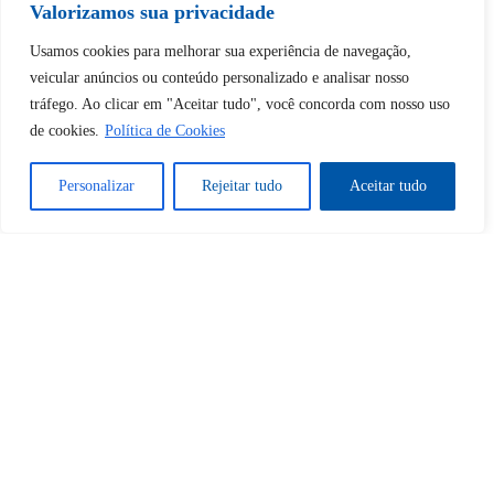
Valorizamos sua privacidade
Desbloquear esquerda : 0
Usamos cookies para melhorar sua experiência de navegação,
veicular anúncios ou conteúdo personalizado e analisar nosso
tráfego. Ao clicar em "Aceitar tudo", você concorda com nosso uso
Sim
Não
de cookies.
Política de Cookies
Personalizar
Rejeitar tudo
Aceitar tudo
Tem certeza de que deseja
cancelar a assinatura?
Sim
Não