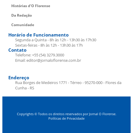
Histórias d’O Florense
Da Redação
Comunidade
Horário de Funcionamento
Segunda a Quinta - 8h às 12h - 13h30 às 17h30
Sextas-feiras - 8h às 12h - 13h30 às 17h
Contato
Telefone: +55 (54) 3279.3000
Email: editor@jornaloflorense.com.br
Endereço
Rua Borges de Medeiros 1771 - Térreo - 95270-000 - Flores da
Cunha - RS
Copyrights © Todos os direitos reservados por Jornal O Florense.
Políticas de Privacidade