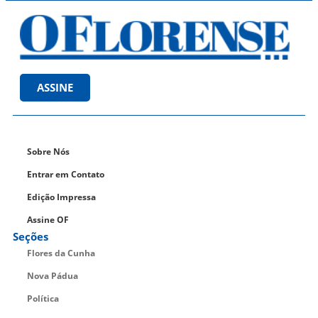
ASSINE
Sobre Nós
Entrar em Contato
Edição Impressa
Assine OF
Seções
Flores da Cunha
Nova Pádua
Política