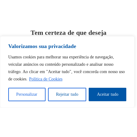
Tem certeza de que deseja
desbloquear esta publicação?
Valorizamos sua privacidade
Usamos cookies para melhorar sua experiência de navegação,
Desbloquear esquerda : 0
veicular anúncios ou conteúdo personalizado e analisar nosso
tráfego. Ao clicar em "Aceitar tudo", você concorda com nosso uso
Sim
Não
de cookies.
Política de Cookies
Personalizar
Rejeitar tudo
Aceitar tudo
Tem certeza de que deseja