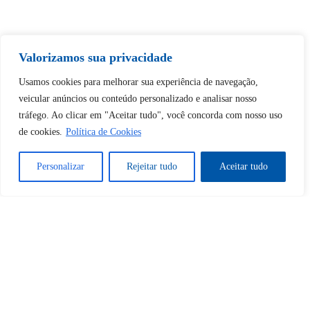
Tem certeza de que deseja
Valorizamos sua privacidade
desbloquear esta publicação?
Usamos cookies para melhorar sua experiência de navegação,
veicular anúncios ou conteúdo personalizado e analisar nosso
Desbloquear esquerda : 0
tráfego. Ao clicar em "Aceitar tudo", você concorda com nosso uso
de cookies.
Política de Cookies
Sim
Não
Personalizar
Rejeitar tudo
Aceitar tudo
Tem certeza de que deseja
cancelar a assinatura?