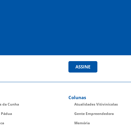
ASSINE
Colunas
es da Cunha
Atualidades Vitivinícolas
 Pádua
Gente Empreendedora
ica
Memória