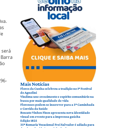
iva.
as
de
a será
 Barra
rão
296-
Mais Notícias
Flores da Cunha celebrou a tradição no 1º Festival
do Agnolini
Vindima une crescimento e espírito comunitário na
busca por mais qualidade de vida
Florenses podem se inscrever para a 5ª Caminhada
e Corrida da Saúde
Boscato Vinhos Finos apresenta nova identidade
visual em evento para a imprensa gaúcha
Edição 1825
35ª Romaria Vocacional Frei Salvador é adiada para