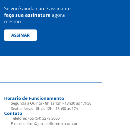
Se você ainda não é assinante
faça sua assinatura
agora
mesmo.
ASSINAR
Horário de Funcionamento
Segunda a Quinta - 8h às 12h - 13h30 às 17h30
Sextas-feiras - 8h às 12h - 13h30 às 17h
Contato
Telefone: +55 (54) 3279.3000
E-mail: editor@jornaloflorense.com.br