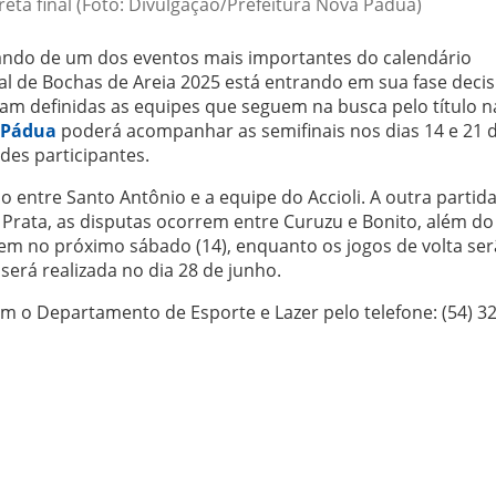
ta final (Foto: Divulgação/Prefeitura Nova Pádua)
mando de um dos eventos mais importantes do calendário
l de Bochas de Areia 2025 está entrando em sua fase decis
oram definidas as equipes que seguem na busca pelo título n
 Pádua
poderá acompanhar as semifinais nos dias 14 e 21 
des participantes.
o entre Santo Antônio e a equipe do Accioli. A outra partid
e Prata, as disputas ocorrem entre Curuzu e Bonito, além do
rem no próximo sábado (14), enquanto os jogos de volta se
 será realizada no dia 28 de junho.
m o Departamento de Esporte e Lazer pelo telefone: (54) 3