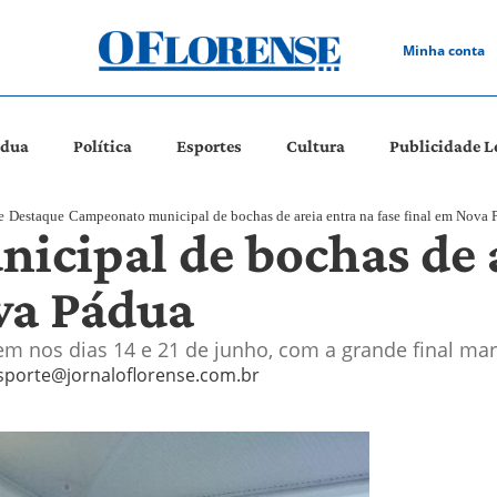
Minha conta
ádua
Política
Esportes
Cultura
Publicidade L
e
Destaque
Campeonato municipal de bochas de areia entra na fase final em Nova 
cipal de bochas de a
ova Pádua
em nos dias 14 e 21 de junho, com a grande final mar
sporte@jornaloflorense.com.br