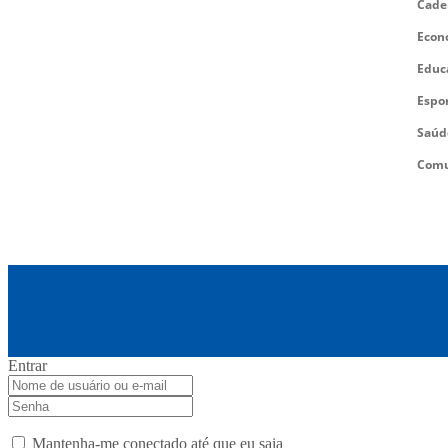
Cade
Econ
Educ
Espo
Saúd
Comu
Entrar
Mantenha-me conectado até que eu saia