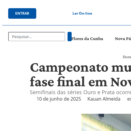
ENTRAR
Ler On-line
Flores da Cunha
Nova P
Hom
Campeonato muni
fase final em N
Semifinais das séries Ouro e Prata ocorr
10 de junho de 2025
Kauan Almeida
e