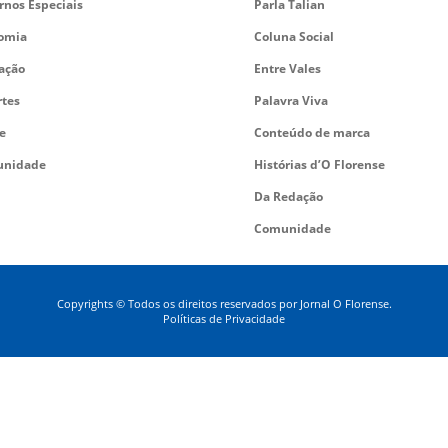
rnos Especiais
Parla Talian
omia
Coluna Social
ação
Entre Vales
rtes
Palavra Viva
e
Conteúdo de marca
nidade
Histórias d’O Florense
Da Redação
Comunidade
Copyrights © Todos os direitos reservados por Jornal O Florense.
Políticas de Privacidade