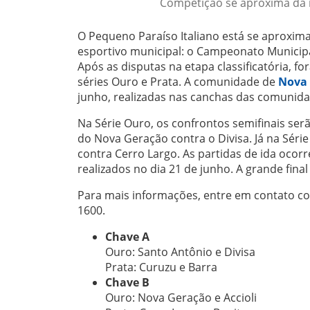
Competição se aproxima da re
O Pequeno Paraíso Italiano está se aproxi
esportivo municipal: o Campeonato Municipa
Após as disputas na etapa classificatória, f
séries Ouro e Prata. A comunidade de
Nova
junho, realizadas nas canchas das comunida
Na Série Ouro, os confrontos semifinais serã
do Nova Geração contra o Divisa. Já na Séri
contra Cerro Largo. As partidas de ida ocor
realizados no dia 21 de junho. A grande final
Para mais informações, entre em contato co
1600.
Chave A
Ouro: Santo Antônio e Divisa
Prata: Curuzu e Barra
Chave B
Ouro: Nova Geração e Accioli