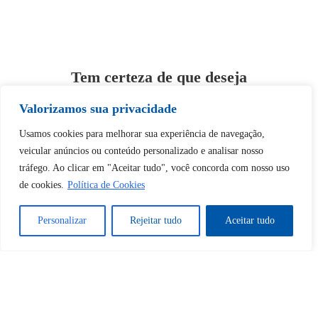
Tem certeza de que deseja
desbloquear esta publicação?
Valorizamos sua privacidade
Usamos cookies para melhorar sua experiência de navegação,
Desbloquear esquerda : 0
veicular anúncios ou conteúdo personalizado e analisar nosso
tráfego. Ao clicar em "Aceitar tudo", você concorda com nosso uso
Sim
Não
de cookies.
Política de Cookies
Personalizar
Rejeitar tudo
Aceitar tudo
Tem certeza de que deseja