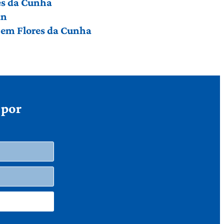
res da Cunha
an
a em Flores da Cunha
 por