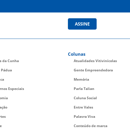
ASSINE
Colunas
es da Cunha
Atualidades Vitivinícolas
 Pádua
Gente Empreendedora
ica
Memória
rnos Especiais
Parla Talian
omia
Coluna Social
ação
Entre Vales
rtes
Palavra Viva
e
Conteúdo de marca