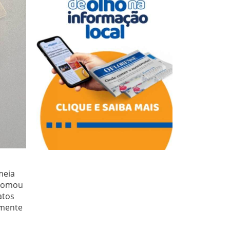
meia
 tomou
atos
amente