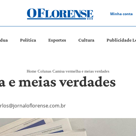
Minha conta
ádua
Política
Esportes
Cultura
Publicidade L
Home
Colunas
Camisa vermelha e meias verdades
 e meias verdades
rlos@jornaloflorense.com.br