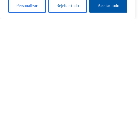
Personalizar
Rejeitar tudo
Aceitar tudo
Sim
Não
Tem certeza de que deseja
cancelar a assinatura?
Sim
Não
Home