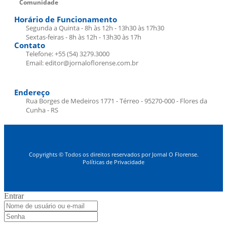
Comunidade
Horário de Funcionamento
Segunda a Quinta - 8h às 12h - 13h30 às 17h30
Sextas-feiras - 8h às 12h - 13h30 às 17h
Contato
Telefone: +55 (54) 3279.3000
Email: editor@jornaloflorense.com.br
Endereço
Rua Borges de Medeiros 1771 - Térreo - 95270-000 - Flores da
Cunha - RS
Copyrights © Todos os direitos reservados por Jornal O Florense.
Políticas de Privacidade
Entrar