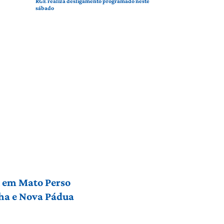
RGE realiza desligamento programado neste
sábado
l em Mato Perso
nha e Nova Pádua