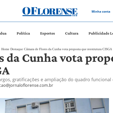
Minha conta
ádua
Política
Esportes
Cultura
Publicidade L
Home
Destaque
Câmara de Flores da Cunha vota proposta que reestrutura CISGA
s da Cunha vota prop
GA
cargos, gratificações e ampliação do quadro funcional
cao@jornaloflorense.com.br