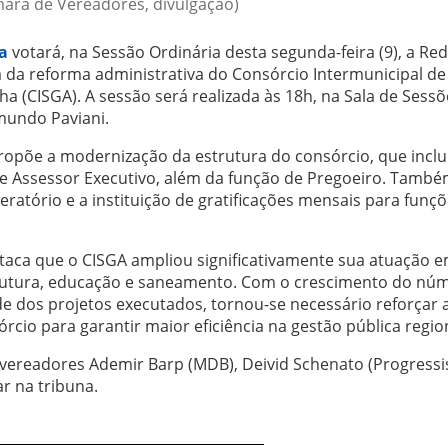
mara de Vereadores, divulgação)
a
votará, na Sessão Ordinária desta segunda-feira (9), a Re
ta da reforma administrativa do Consórcio Intermunicipal de
 (CISGA). A sessão será realizada às 18h, na Sala de Sessõ
ymundo Paviani.
propõe a modernização da estrutura do consórcio, que inclu
o e Assessor Executivo, além da função de Pregoeiro. Tamb
atório e a instituição de gratificações mensais para funç
estaca que o CISGA ampliou significativamente sua atuação 
trutura, educação e saneamento. Com o crescimento do nú
e dos projetos executados, tornou-se necessário reforçar 
rcio para garantir maior eficiência na gestão pública regio
vereadores Ademir Barp (MDB), Deivid Schenato (Progressis
r na tribuna.