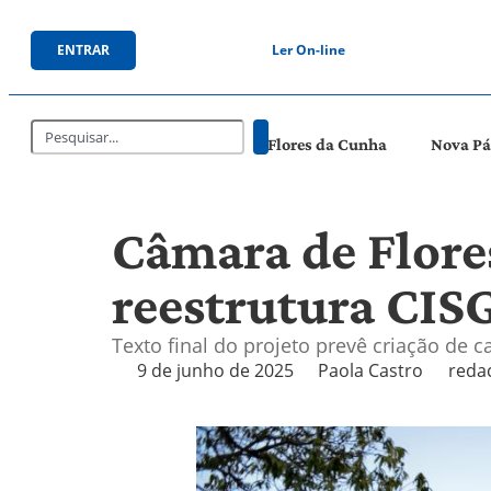
ENTRAR
Ler On-line
Flores da Cunha
Nova P
Câmara de Flore
reestrutura CIS
Texto final do projeto prevê criação de 
9 de junho de 2025
Paola Castro
reda