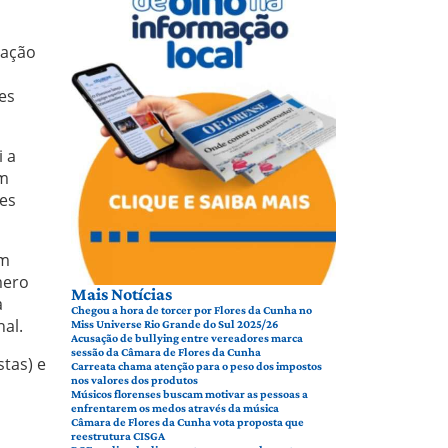
dação
es
i a
ém
ões
em
mero
Mais Notícias
a
Chegou a hora de torcer por Flores da Cunha no
nal.
Miss Universe Rio Grande do Sul 2025/26
Acusação de bullying entre vereadores marca
sessão da Câmara de Flores da Cunha
tas) e
Carreata chama atenção para o peso dos impostos
nos valores dos produtos
Músicos florenses buscam motivar as pessoas a
enfrentarem os medos através da música
Câmara de Flores da Cunha vota proposta que
reestrutura CISGA