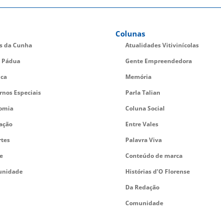
Colunas
es da Cunha
Atualidades Vitivinícolas
 Pádua
Gente Empreendedora
ica
Memória
rnos Especiais
Parla Talian
omia
Coluna Social
ação
Entre Vales
rtes
Palavra Viva
e
Conteúdo de marca
nidade
Histórias d’O Florense
Da Redação
Comunidade