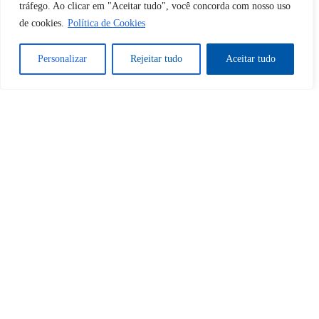
tráfego. Ao clicar em "Aceitar tudo", você concorda com nosso uso
de cookies.
Política de Cookies
Personalizar
Rejeitar tudo
Aceitar tudo
Tem certeza de que deseja
desbloquear esta publicação?
Desbloquear esquerda : 0
Sim
Não