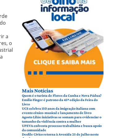
arde
ido
ir a
res, o
strial
ia
Mais Notícias
Quem é o turista de Flores da Cunha e Nova Pádua?
Emílio Finger é patrono da 45ª edição da Feira do
Livro
UCS celebra 150 anos da imigração italiana com
evento cênico-musical e lançamento de livro
Agosto Lilás: iniciativas se somam para evidenciar o
tamanho da violência contra a mulher
UPEVA enfrenta processo trabalhista e busca apoio
da comunidade
Desfile Cívico retorna à Avenida 25 de Julho neste