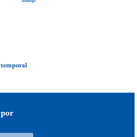
domingo
r temporal
 por