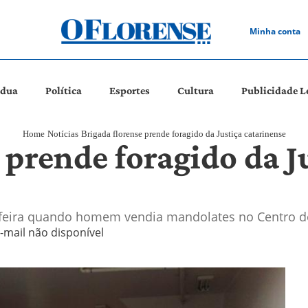
Minha conta
ádua
Política
Esportes
Cultura
Publicidade L
Home
Notícias
Brigada florense prende foragido da Justiça catarinense
 prende foragido da J
-feira quando homem vendia mandolates no Centro d
-mail não disponível