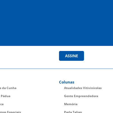
ASSINE
Colunas
es da Cunha
Atualidades Vitivinícolas
 Pádua
Gente Empreendedora
ica
Memória
rnos Especiais
Parla Talian