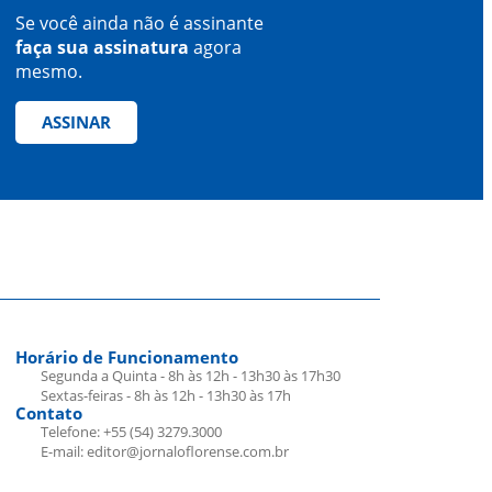
Se você ainda não é assinante
faça sua assinatura
agora
mesmo.
ASSINAR
Horário de Funcionamento
Segunda a Quinta - 8h às 12h - 13h30 às 17h30
Sextas-feiras - 8h às 12h - 13h30 às 17h
Contato
Telefone: +55 (54) 3279.3000
E-mail: editor@jornaloflorense.com.br