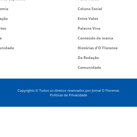
omia
Coluna Social
ação
Entre Vales
rtes
Palavra Viva
e
Conteúdo de marca
nidade
Histórias d’O Florense
Da Redação
Comunidade
Copyrights © Todos os direitos reservados por Jornal O Florense.
Políticas de Privacidade