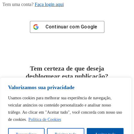
Tem uma conta?
Faça login aqui
Continuar com
Google
Tem certeza de que deseja
desbloquear esta publicação?
Valorizamos sua privacidade
Desbloquear esquerda : 0
Usamos cookies para melhorar sua experiência de navegação,
veicular anúncios ou conteúdo personalizado e analisar nosso
Sim
Não
tráfego. Ao clicar em "Aceitar tudo", você concorda com nosso uso
de cookies.
Política de Cookies