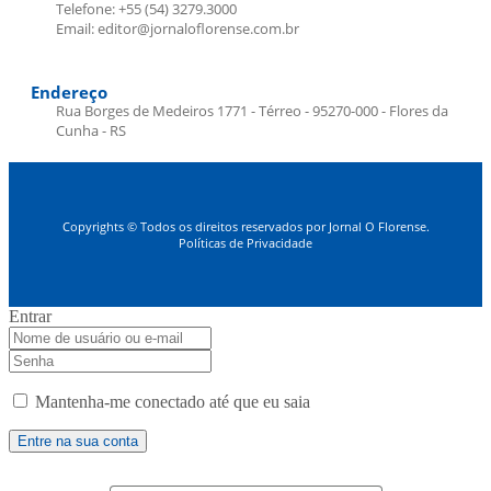
Telefone: +55 (54) 3279.3000
Email: editor@jornaloflorense.com.br
Endereço
Rua Borges de Medeiros 1771 - Térreo - 95270-000 - Flores da
Cunha - RS
Copyrights © Todos os direitos reservados por Jornal O Florense.
Políticas de Privacidade
Entrar
Mantenha-me conectado até que eu saia