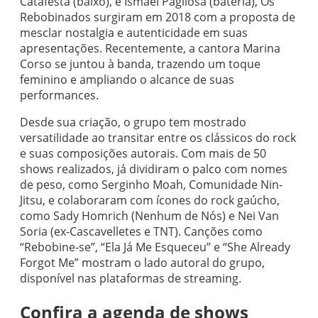
Catafesta (baixo), e Ismael Pagliosa (bateria), Os
Rebobinados surgiram em 2018 com a proposta de
mesclar nostalgia e autenticidade em suas
apresentações. Recentemente, a cantora Marina
Corso se juntou à banda, trazendo um toque
feminino e ampliando o alcance de suas
performances.
Desde sua criação, o grupo tem mostrado
versatilidade ao transitar entre os clássicos do rock
e suas composições autorais. Com mais de 50
shows realizados, já dividiram o palco com nomes
de peso, como Serginho Moah, Comunidade Nin-
Jitsu, e colaboraram com ícones do rock gaúcho,
como Sady Homrich (Nenhum de Nós) e Nei Van
Soria (ex-Cascavelletes e TNT). Canções como
“Rebobine-se”, “Ela Já Me Esqueceu” e “She Already
Forgot Me” mostram o lado autoral do grupo,
disponível nas plataformas de streaming.
Confira a agenda de shows