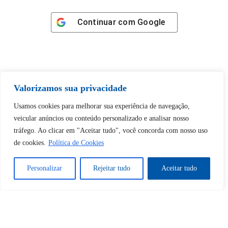
Continuar com
Google
Valorizamos sua privacidade
Tem certeza de que deseja
desbloquear esta publicação?
Usamos cookies para melhorar sua experiência de navegação,
veicular anúncios ou conteúdo personalizado e analisar nosso
tráfego. Ao clicar em "Aceitar tudo", você concorda com nosso uso
Desbloquear esquerda : 0
de cookies.
Política de Cookies
Sim
Não
Personalizar
Rejeitar tudo
Aceitar tudo