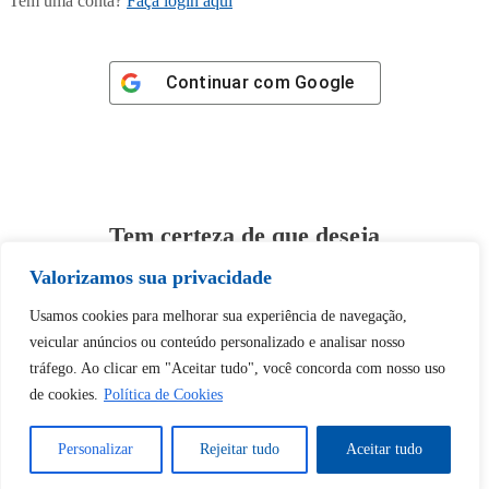
Tem uma conta?
Faça login aqui
Continuar com
Google
Tem certeza de que deseja
desbloquear esta publicação?
Valorizamos sua privacidade
Usamos cookies para melhorar sua experiência de navegação,
Desbloquear esquerda : 0
veicular anúncios ou conteúdo personalizado e analisar nosso
tráfego. Ao clicar em "Aceitar tudo", você concorda com nosso uso
Sim
Não
de cookies.
Política de Cookies
Personalizar
Rejeitar tudo
Aceitar tudo