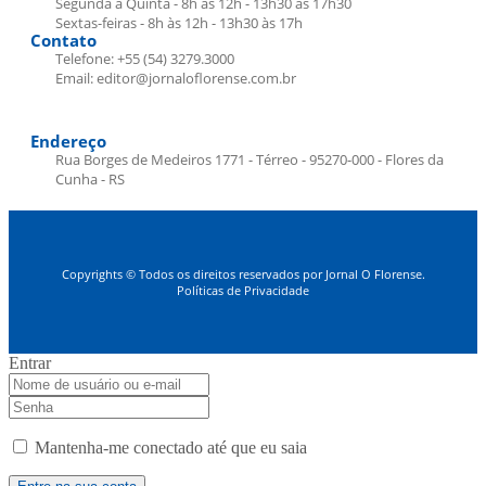
Segunda a Quinta - 8h às 12h - 13h30 às 17h30
Sextas-feiras - 8h às 12h - 13h30 às 17h
Contato
Telefone: +55 (54) 3279.3000
Email: editor@jornaloflorense.com.br
Endereço
Rua Borges de Medeiros 1771 - Térreo - 95270-000 - Flores da
Cunha - RS
Copyrights © Todos os direitos reservados por Jornal O Florense.
Políticas de Privacidade
Entrar
Mantenha-me conectado até que eu saia